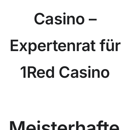
Casino –
Expertenrat für
1Red Casino
Meisterhafte