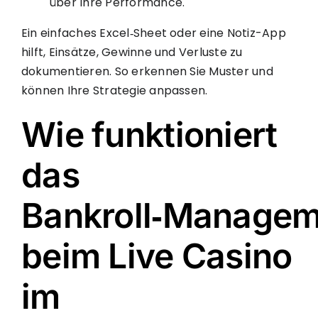
über Ihre Performance.
Ein einfaches Excel‑Sheet oder eine Notiz-App
hilft, Einsätze, Gewinne und Verluste zu
dokumentieren. So erkennen Sie Muster und
können Ihre Strategie anpassen.
Wie funktioniert
das
Bankroll‑Managem
beim Live Casino
im