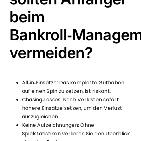
beim
Bankroll‑Managem
vermeiden?
All‑in‑Einsätze: Das komplette Guthaben
auf einen Spin zu setzen, ist riskant.
Chasing‑Losses: Nach Verlusten sofort
höhere Einsätze setzen, um den Verlust
auszugleichen.
Keine Aufzeichnungen: Ohne
Spielstatistiken verlieren Sie den Überblick