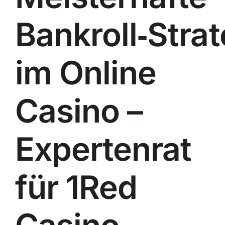
Bankroll‑Stra
im Online
Casino –
Expertenrat
für 1Red