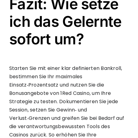
Fazit: Wie setze
ich das Gelernte
sofort um?
Starten Sie mit einer klar definierten Bankroll,
bestimmen Sie Ihr maximales
Einsatz‑Prozentsatz und nutzen Sie die
Bonusangebote von 1Red Casino, um Ihre
Strategie zu testen. Dokumentieren Sie jede
Session, setzen Sie Gewinn‑ und
Verlust‑Grenzen und greifen Sie bei Bedarf auf
die verantwortungsbewussten Tools des
Casinos zurück. So erhöhen Sie Ihre