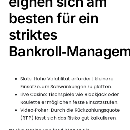
eignen sich am
besten für ein
striktes
Bankroll‑Managem
Slots: Hohe Volatilität erfordert kleinere
Einsätze, um Schwankungen zu glätten.
Live Casino: Tischspiele wie Blackjack oder
Roulette ermöglichen feste Einsatzstufen.
Video‑Poker: Durch die Rückzahlungsquote
(RTP) lässt sich das Risiko gut kalkulieren.