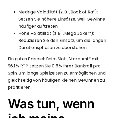
Niedrige Volatilität (z. B. „Book of Ra“):
Setzen Sie höhere Einsätze, weil Gewinne
häufiger auftreten.
Hohe Volatilität (z. B. „Mega Joker“):
Reduzieren Sie den Einsatz, um die langen
Durationsphasen zu überstehen.
Ein gutes Beispiel: Beim Slot „Starburst“ mit
96,1 % RTP setzen Sie 0,5 % Ihrer Bankroll pro
Spin, um lange Spielzeiten zu ermöglichen und
gleichzeitig von häufigen kleinen Gewinnen zu
profitieren.
Was tun, wenn