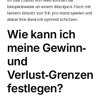
Im Live Casino von 1Red können Sie
beispielsweise an einem Blackjack‑Tisch mit
festem Einsatz von 5 € pro Hand spielen und
dabei Ihre Bankroll optimal schützen.
Wie kann ich
meine Gewinn‑
und
Verlust‑Grenzen
festlegen?