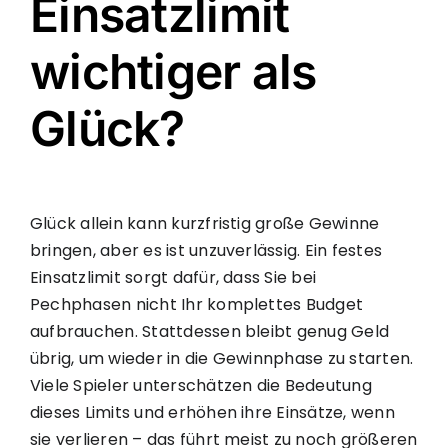
Einsatzlimit
wichtiger als
Glück?
Glück allein kann kurzfristig große Gewinne
bringen, aber es ist unzuverlässig. Ein festes
Einsatzlimit sorgt dafür, dass Sie bei
Pechphasen nicht Ihr komplettes Budget
aufbrauchen. Stattdessen bleibt genug Geld
übrig, um wieder in die Gewinnphase zu starten.
Viele Spieler unterschätzen die Bedeutung
dieses Limits und erhöhen ihre Einsätze, wenn
sie verlieren – das führt meist zu noch größeren