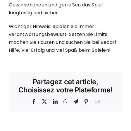
Gewinnchancen und genießen das Spiel
langfristig und sicher.
Wichtiger Hinweis: Spielen Sie immer
verantwortungsbewusst. Setzen Sie Limits,
machen Sie Pausen und suchen Sie bei Bedarf
Hilfe. Viel Erfolg und viel Spaß beim Spielen!
Partagez cet article,
Choisissez votre Plateforme!
Facebook
X
LinkedIn
WhatsApp
Telegram
Pinterest
Email