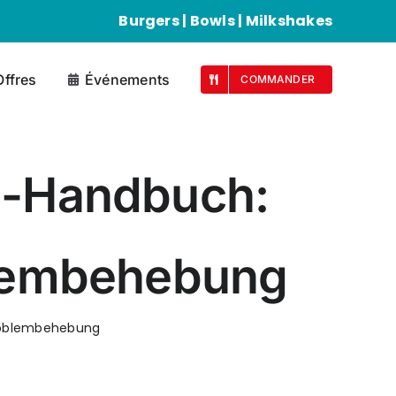
Burgers | Bowls | Milkshakes
Offres
Événements
COMMANDER
ts-Handbuch:
blembehebung
Problembehebung