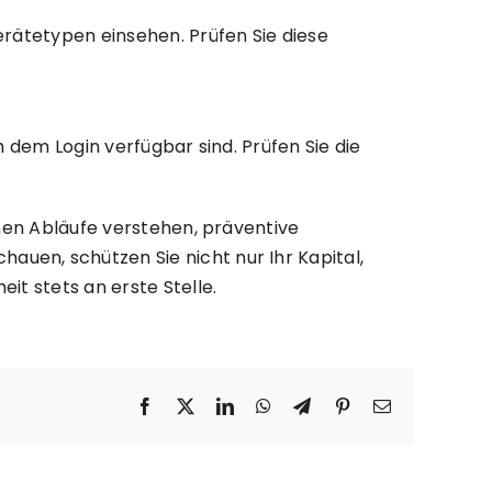
erätetypen einsehen. Prüfen Sie diese
h dem Login verfügbar sind. Prüfen Sie die
schen Abläufe verstehen, präventive
uen, schützen Sie nicht nur Ihr Kapital,
it stets an erste Stelle.
Facebook
X
LinkedIn
WhatsApp
Telegram
Pinterest
Email