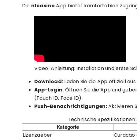
Die
n1casino
App bietet komfortablen Zugang. 
Video-Anleitung: Installation und erste Sc
Download:
Laden Sie die App offiziell a
App-Login:
Öffnen Sie die App und geben 
(Touch ID, Face ID).
Push-Benachrichtigungen:
Aktivieren 
Technische Spezifikationen
Kategorie
Lizenzgeber
Curacao 