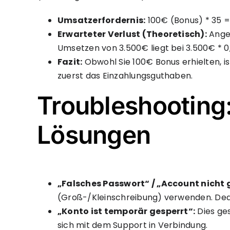
Umsatzerfordernis:
100€ (Bonus) * 35 =
Erwarteter Verlust (Theoretisch):
Angen
Umsetzen von 3.500€ liegt bei 3.500€ * 0
Fazit:
Obwohl Sie 100€ Bonus erhielten, i
zuerst das Einzahlungsguthaben.
Troubleshooting
Lösungen
„Falsches Passwort“ / „Account nicht
(Groß-/Kleinschreibung) verwenden. Deak
„Konto ist temporär gesperrt“:
Dies ges
sich mit dem Support in Verbindung.