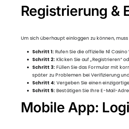
Registrierung & 
Um sich überhaupt einloggen zu können, muss zu
Schritt 1:
Rufen Sie die offizielle N1 Casino
Schritt 2:
Klicken Sie auf „Registrieren“ o
Schritt 3:
Füllen Sie das Formular mit k
später zu Problemen bei Verifizierung un
Schritt 4:
Vergeben Sie einen einzigartig
Schritt 5:
Bestätigen Sie Ihre E-Mail-Adre
Mobile App: Log