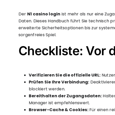
Der
N1 casino login
ist mehr als nur eine Zuga
Daten. Dieses Handbuch führt Sie technisch 
erweiterte Sicherheitsoptionen bis zur syste
sorgenfreies Spiel.
Checkliste: Vor 
Verifizieren Sie die offizielle URL:
Nutzen 
Prüfen Sie Ihre Verbindung:
Deaktivieren
blockiert werden.
Bereithalten der Zugangsdaten:
Halten
Manager ist empfehlenswert.
Browser-Cache & Cookies:
Für einen rei