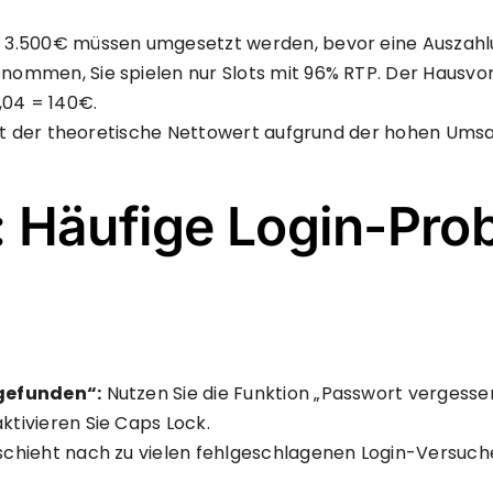
 3.500€ müssen umgesetzt werden, bevor eine Auszahlu
ommen, Sie spielen nur Slots mit 96% RTP. Der Hausvor
,04 = 140€.
st der theoretische Nettowert aufgrund der hohen Umsa
: Häufige Login-Pro
 gefunden“:
Nutzen Sie die Funktion „Passwort vergessen“
tivieren Sie Caps Lock.
chieht nach zu vielen fehlgeschlagenen Login-Versuche