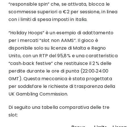
“responsible spin” che, se attivata, blocca le
scommesse superiori a €2 per sessione, in linea
con i limiti di spesa imposti in Italia.
“Holiday Hoops” è un esempio di adattamento
per i mercati “slot non AAMS”. Il gioco è
disponibile solo su licenze di Malta e Regno
Unito, con un RTP del 95,8 % e una caratteristica
“cash‑back festive” che restituisce il 2 % delle
perdite durante le ore di punta (22:00‑24:00
GMT). Questa meccanica è stata progettata
per soddisfare le richieste di trasparenza della
UK Gambling Commission.
Di seguito una tabella comparativa delle tre
slot: