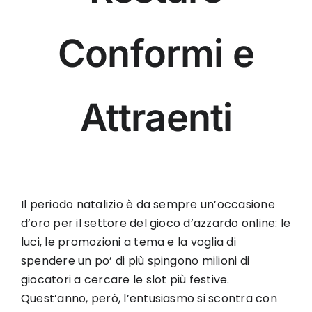
Conformi e
Attraenti
Il periodo natalizio è da sempre un’occasione
d’oro per il settore del gioco d’azzardo online: le
luci, le promozioni a tema e la voglia di
spendere un po’ di più spingono milioni di
giocatori a cercare le slot più festive.
Quest’anno, però, l’entusiasmo si scontra con