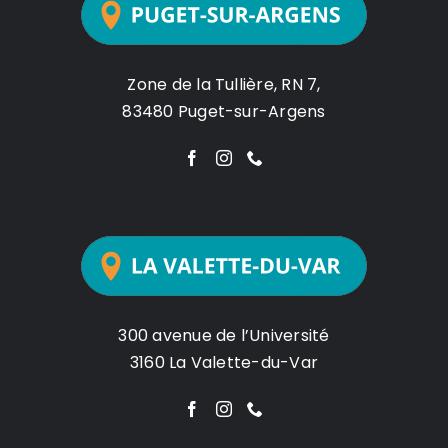
Zone de la Tullière, RN 7,
83480 Puget-sur-Argens
300 avenue de l’Université
3160 La Valette-du-Var