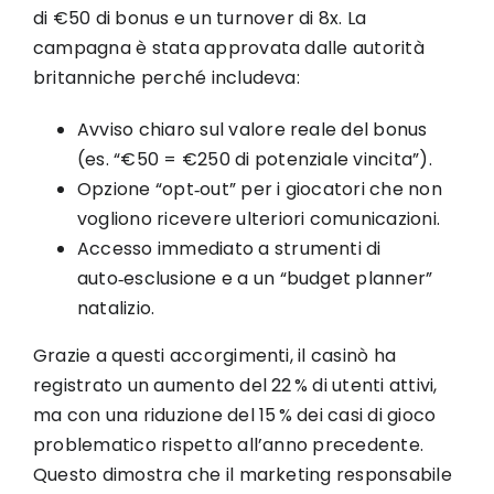
di €50 di bonus e un turnover di 8x. La
campagna è stata approvata dalle autorità
britanniche perché includeva:
Avviso chiaro sul valore reale del bonus
(es. “€50 = €250 di potenziale vincita”).
Opzione “opt‑out” per i giocatori che non
vogliono ricevere ulteriori comunicazioni.
Accesso immediato a strumenti di
auto‑esclusione e a un “budget planner”
natalizio.
Grazie a questi accorgimenti, il casinò ha
registrato un aumento del 22 % di utenti attivi,
ma con una riduzione del 15 % dei casi di gioco
problematico rispetto all’anno precedente.
Questo dimostra che il marketing responsabile