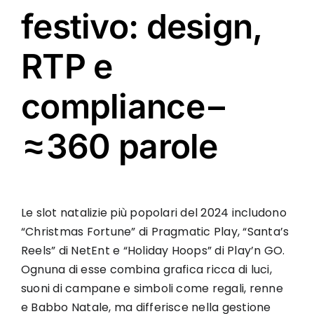
festivo: design,
RTP e
compliance –
≈ 360 parole
Le slot natalizie più popolari del 2024 includono
“Christmas Fortune” di Pragmatic Play, “Santa’s
Reels” di NetEnt e “Holiday Hoops” di Play’n GO.
Ognuna di esse combina grafica ricca di luci,
suoni di campane e simboli come regali, renne
e Babbo Natale, ma differisce nella gestione