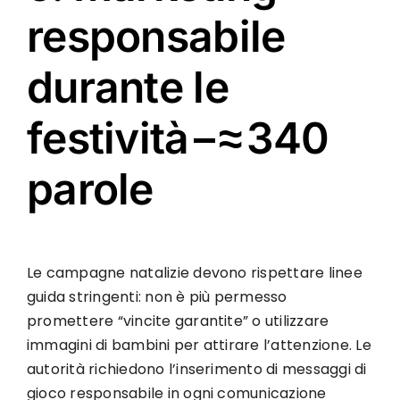
responsabile
durante le
festività – ≈ 340
parole
Le campagne natalizie devono rispettare linee
guida stringenti: non è più permesso
promettere “vincite garantite” o utilizzare
immagini di bambini per attirare l’attenzione. Le
autorità richiedono l’inserimento di messaggi di
gioco responsabile in ogni comunicazione