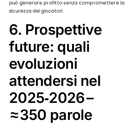
può generare profitto senza compromettere la
sicurezza dei giocatori.
6. Prospettive
future: quali
evoluzioni
attendersi nel
2025‑2026 –
≈ 350 parole