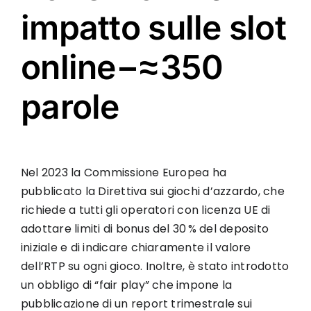
impatto sulle slot
online – ≈ 350
parole
Nel 2023 la Commissione Europea ha
pubblicato la Direttiva sui giochi d’azzardo, che
richiede a tutti gli operatori con licenza UE di
adottare limiti di bonus del 30 % del deposito
iniziale e di indicare chiaramente il valore
dell’RTP su ogni gioco. Inoltre, è stato introdotto
un obbligo di “fair play” che impone la
pubblicazione di un report trimestrale sui