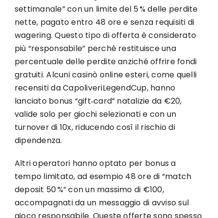
settimanale” con un limite del 5 % delle perdite
nette, pagato entro 48 ore e senza requisiti di
wagering. Questo tipo di offerta è considerato
più “responsabile” perché restituisce una
percentuale delle perdite anziché offrire fondi
gratuiti. Alcuni casinò online esteri, come quelli
recensiti da CapoliveriLegendCup, hanno
lanciato bonus “gift‑card” natalizie da €20,
valide solo per giochi selezionati e con un
turnover di 10x, riducendo così il rischio di
dipendenza.
Altri operatori hanno optato per bonus a
tempo limitato, ad esempio 48 ore di “match
deposit 50 %” con un massimo di €100,
accompagnati da un messaggio di avviso sul
gioco responsabile. Queste offerte sono spesso