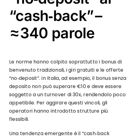
“cash‑back” –
≈ 340 parole
Le norme hanno colpito soprattutto i bonus di
benvenuto tradizionali, i giri gratuiti e le offerte
“no‑deposit”. In Italia, ad esempio, il bonus senza
deposito non può superare €10 e deve essere
soggetto a un turnover di 30x, rendendolo poco
appetibile. Per aggirare questi vincoli, gli
operatori hanno introdotto strutture più
flessibili.
Una tendenza emergente è il “cash‑back