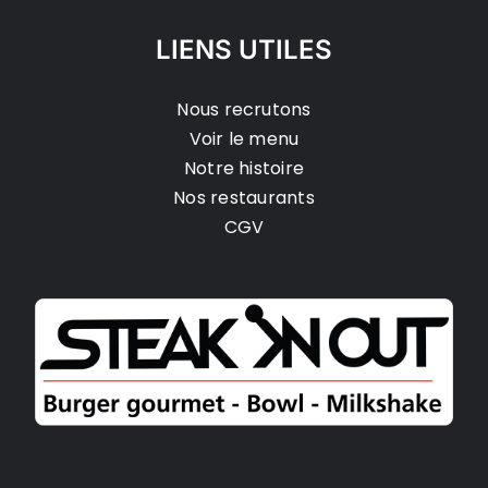
LIENS UTILES
Nous recrutons
Voir le menu
Notre histoire
Nos restaurants
CGV