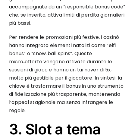
accompagnate da un “responsible bonus code”
che, se inserito, attiva limiti di perdita giornalieri
più bassi.
Per rendere le promozioni più festive, i casinò
hanno integrato elementi natalizi come “elfi
bonus” o “snow‑ball spins”. Queste
micro‑offerte vengono attivate durante le
sessioni di gioco e hanno un turnover di 5x,
molto più gestibile per il giocatore. In sintesi, la
chiave è trasformare il bonus in uno strumento
di fidelizzazione più trasparente, mantenendo
l’appeal stagionale ma senza infrangere le
regole.
3. Slot a tema