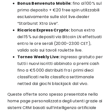
Bonus Benvenuto Mobile:
fino al 100 % sul
primo deposito + €20 free spin utilizzabili
esclusivamente sulle slot live‐dealer
“Starburst Xtra Live”.
Ricarica Express Crypto:
bonus extra
del 15 % sui depositi via Bitcoin LN effettuati
entro le ore serali (20:00–23:00 CET),
valido solo sui tavoli roulette live.
Torneo Weekly Live:
ingresso gratuito per
tutti i nuovi iscritti abbinato a premi cash
fino a €5 000 distribuiti fra i primi dieci
classificati nella classifica settimanale
netted dai giochi blackjack dal vivo.
Queste offerte sono spesso presentate nella
home page personalizzata degli utenti grazie ai
sistemi CRM basati sull’intelligenza artificiale