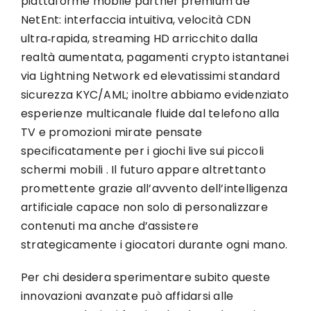
piattaforme mobile partner premium de
NetEnt: interfaccia intuitiva, velocità CDN
ultra‑rapida, streaming HD arricchito dalla
realtà aumentata, pagamenti crypto istantanei
via Lightning Network ed elevatissimi standard
sicurezza KYC/AML; inoltre abbiamo evidenziato
esperienze multicanale fluide dal telefono alla
TV e promozioni mirate pensate
specificatamente per i giochi live sui piccoli
schermi mobili . Il futuro appare altrettanto
promettente grazie all’avvento dell’intelligenza
artificiale capace non solo di personalizzare
contenuti ma anche d’assistere
strategicamente i giocatori durante ogni mano.​
Per chi desidera sperimentare subito queste
innovazioni avanzate può affidarsi alle