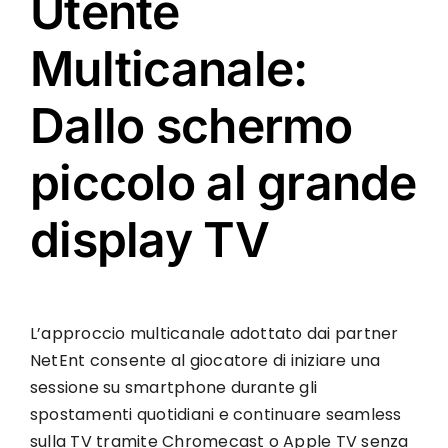
Utente
Multicanale:
Dallo schermo
piccolo al grande
display TV
L’approccio multicanale adottato dai partner
NetEnt consente al giocatore di iniziare una
sessione su smartphone durante gli
spostamenti quotidiani e continuare seamless
sulla TV tramite Chromecast o Apple TV senza