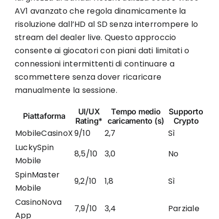
AV1 avanzato che regola dinamicamente la
risoluzione dall’HD al SD senza interrompere lo
stream del dealer live. Questo approccio
consente ai giocatori con piani dati limitati o
connessioni intermittenti di continuare a
scommettere senza dover ricaricare
manualmente la sessione.
UI/UX
Tempo medio
Supporto
Piattaforma
Rating*
caricamento (s)
Crypto
MobileCasinoX
9/10
2,7
Sì
LuckySpin
8,5/10
3,0
No
Mobile
SpinMaster
9,2/10
1,8
Sì
Mobile
CasinoNova
7,9/10
3,4
Parziale
App