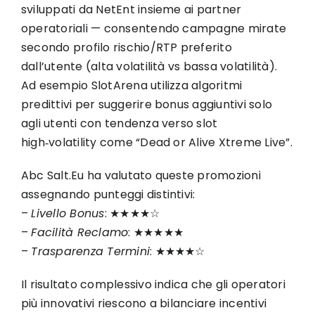
sviluppati da NetEnt insieme ai partner
operatoriali — consentendo campagne mirate
secondo profilo rischio/RTP preferito
dall’utente (alta volatilità vs bassa volatilità).
Ad esempio SlotArena utilizza algoritmi
predittivi per suggerire bonus aggiuntivi solo
agli utenti con tendenza verso slot
high‑volatility come “Dead or Alive Xtreme Live”.
Abc Salt.Eu ha valutato queste promozioni
assegnando punteggi distintivi:
–
Livello Bonus
: ★★★★☆
–
Facilità Reclamo
: ★★★★★
–
Trasparenza Termini
: ★★★★☆
Il risultato complessivo indica che gli operatori
più innovativi riescono a bilanciare incentivi