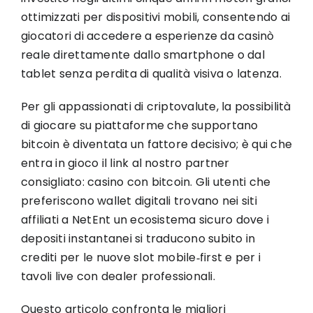
ottimizzati per dispositivi mobili, consentendo ai
giocatori di accedere a esperienze da casinò
reale direttamente dallo smartphone o dal
tablet senza perdita di qualità visiva o latenza.
Per gli appassionati di criptovalute, la possibilità
di giocare su piattaforme che supportano
bitcoin è diventata un fattore decisivo; è qui che
entra in gioco il link al nostro partner
consigliato:
casino con bitcoin
. Gli utenti che
preferiscono wallet digitali trovano nei siti
affiliati a NetEnt un ecosistema sicuro dove i
depositi instantanei si traducono subito in
crediti per le nuove slot mobile‑first e per i
tavoli live con dealer professionali.
Questo articolo confronta le migliori