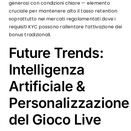
generosi con condizioni chiare — elemento
cruciale per mantenere alto il tasso retention
soprattutto nei mercati regolamentati dove i
requisiti KYC possono rallentare l’attivazione dei
bonus tradizionali.
Future Trends:
Intelligenza
Artificiale &
Personalizzazione
del Gioco Live