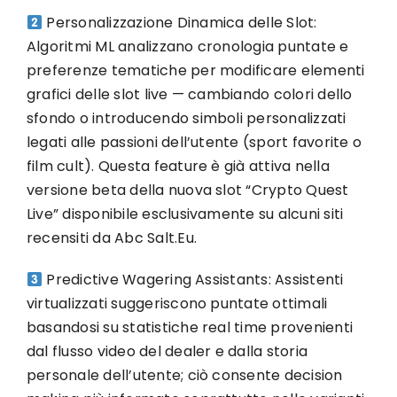
Personalizzazione Dinamica delle Slot:
Algoritmi ML analizzano cronologia puntate e
preferenze tematiche per modificare elementi
grafici delle slot live — cambiando colori dello
sfondo o introducendo simboli personalizzati
legati alle passioni dell’utente (sport favorite o
film cult). Questa feature è già attiva nella
versione beta della nuova slot “Crypto Quest
Live” disponibile esclusivamente su alcuni siti
recensiti da Abc Salt.Eu.
Predictive Wagering Assistants: Assistenti
virtualizzati suggeriscono puntate ottimali
basandosi su statistiche real time provenienti
dal flusso video del dealer e dalla storia
personale dell’utente; ciò consente decision