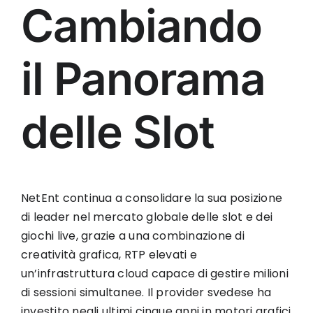
Cambiando
il Panorama
delle Slot
NetEnt continua a consolidare la sua posizione
di leader nel mercato globale delle slot e dei
giochi live, grazie a una combinazione di
creatività grafica, RTP elevati e
un’infrastruttura cloud capace di gestire milioni
di sessioni simultanee. Il provider svedese ha
investito negli ultimi cinque anni in motori grafici