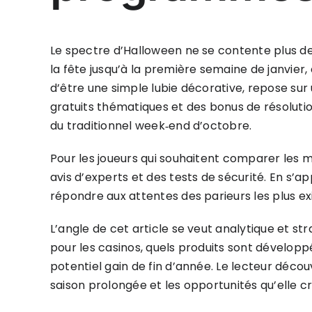
Le spectre d’Halloween ne se contente plus de
la fête jusqu’à la première semaine de janvier, 
d’être une simple lubie décorative, repose sur 
gratuits thématiques et des bonus de résolutio
du traditionnel week‑end d’octobre.
Pour les joueurs qui souhaitent comparer les me
avis d’experts et des tests de sécurité. En s’
répondre aux attentes des parieurs les plus ex
L’angle de cet article se veut analytique et 
pour les casinos, quels produits sont dévelop
potentiel gain de fin d’année. Le lecteur déco
saison prolongée et les opportunités qu’elle c