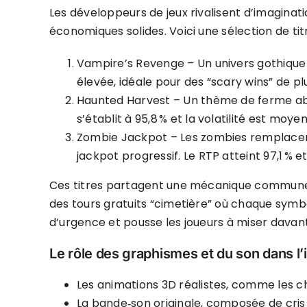
Les développeurs de jeux rivalisent d’imaginat
économiques solides. Voici une sélection de tit
Vampire’s Revenge – Un univers gothique o
élevée, idéale pour des “scary wins” de plu
Haunted Harvest – Un thème de ferme aban
s’établit à 95,8 % et la volatilité est moye
Zombie Jackpot – Les zombies remplacent 
jackpot progressif. Le RTP atteint 97,1 % et
Ces titres partagent une mécanique commune : 
des tours gratuits “cimetière” où chaque symb
d’urgence et pousse les joueurs à miser davan
Le rôle des graphismes et du son dans l
Les animations 3D réalistes, comme les c
La bande‑son originale, composée de cris 