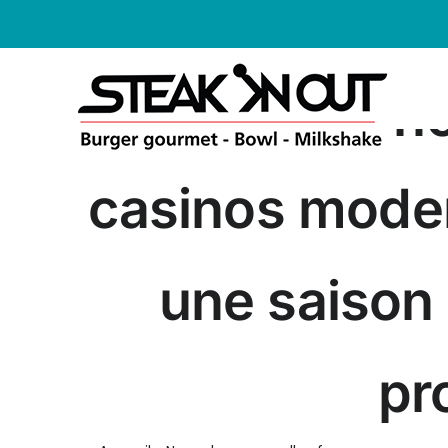
Passer
au
contenu
Nouvel an, n
casinos mode
une saison 
pr