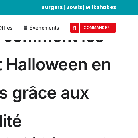
Burgers | Bowls | Milkshakes
Offres
Événements
COMMANDER
: comment les
 Halloween en
ts grâce aux
ité