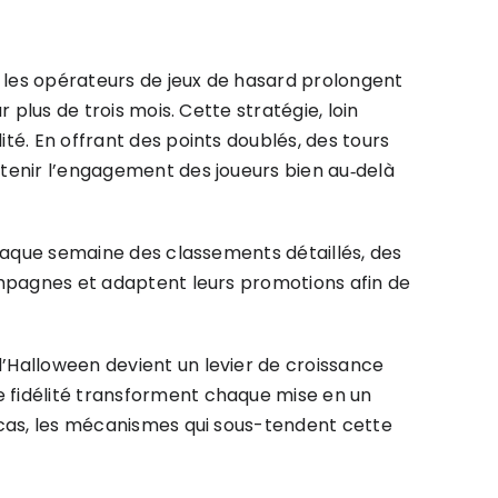
, les opérateurs de jeux de hasard prolongent
 plus de trois mois. Cette stratégie, loin
té. En offrant des points doublés, des tours
ntenir l’engagement des joueurs bien au‑delà
que semaine des classements détaillés, des
campagnes et adaptent leurs promotions afin de
d’Halloween devient un levier de croissance
e fidélité transforment chaque mise en un
e cas, les mécanismes qui sous-tendent cette