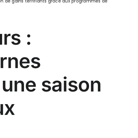
n de gains terrifiants grâce aux programmes de
rs :
rnes
 une saison
ux