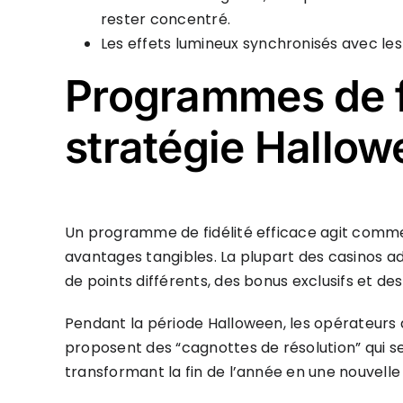
rester concentré.
Les effets lumineux synchronisés avec les
Programmes de fi
stratégie Hallo
Un programme de fidélité efficace agit comme un
avantages tangibles. La plupart des casinos ad
de points différents, des bonus exclusifs et des
Pendant la période Halloween, les opérateurs d
proposent des “cagnottes de résolution” qui s
transformant la fin de l’année en une nouvelle