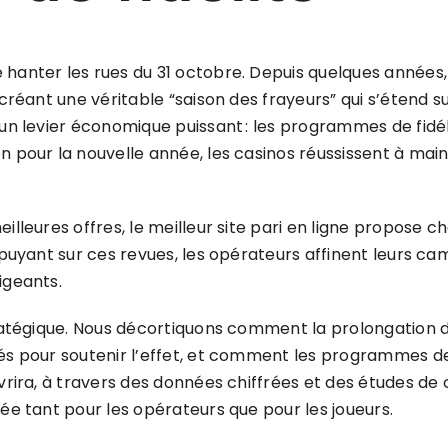
 hanter les rues du 31 octobre. Depuis quelques années
créant une véritable “saison des frayeurs” qui s’étend sur
un levier économique puissant : les programmes de fidéli
n pour la nouvelle année, les casinos réussissent à mai
illeures offres, le
meilleur site pari en ligne
propose cha
appuyant sur ces revues, les opérateurs affinent leurs 
igeants.
stratégique. Nous décortiquons comment la prolongation 
pés pour soutenir l’effet, et comment les programmes d
uvrira, à travers des données chiffrées et des études d
rée tant pour les opérateurs que pour les joueurs.