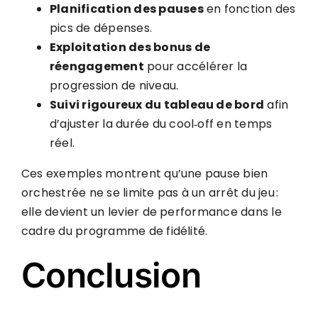
Planification des pauses
en fonction des
pics de dépenses.
Exploitation des bonus de
réengagement
pour accélérer la
progression de niveau.
Suivi rigoureux du tableau de bord
afin
d’ajuster la durée du cool‑off en temps
réel.
Ces exemples montrent qu’une pause bien
orchestrée ne se limite pas à un arrêt du jeu :
elle devient un levier de performance dans le
cadre du programme de fidélité.
Conclusion