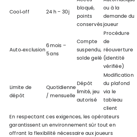
bloqué,
ou à la
Cool‑off
24 h – 30 j
points
demande du
conservés
joueur
Procédure
Compte
de
6 mois –
Auto‑exclusion
suspendu,
réouverture
5 ans
solde gelé
(identité
vérifiée)
Modification
Dépôt
du plafond
Limite de
Quotidienne
limité, jeu
via le
dépôt
/ mensuelle
autorisé
tableau
client
En respectant ces exigences, les opérateurs
garantissent un environnement sûr tout en
offrant la flexibilité nécessaire aux joueurs