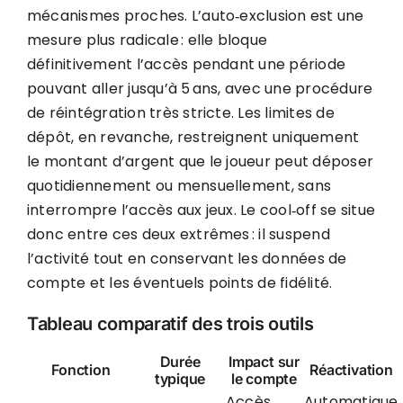
mécanismes proches. L’auto‑exclusion est une
mesure plus radicale : elle bloque
définitivement l’accès pendant une période
pouvant aller jusqu’à 5 ans, avec une procédure
de réintégration très stricte. Les limites de
dépôt, en revanche, restreignent uniquement
le montant d’argent que le joueur peut déposer
quotidiennement ou mensuellement, sans
interrompre l’accès aux jeux. Le cool‑off se situe
donc entre ces deux extrêmes : il suspend
l’activité tout en conservant les données de
compte et les éventuels points de fidélité.
Tableau comparatif des trois outils
Durée
Impact sur
Fonction
Réactivation
typique
le compte
Accès
Automatique