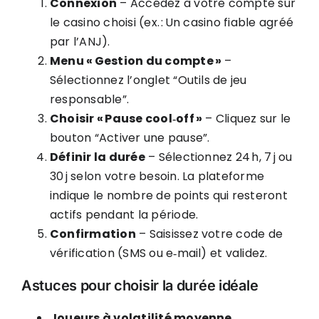
Connexion
– Accédez à votre compte sur
le casino choisi (ex. : Un casino fiable agréé
par l’ANJ).
Menu « Gestion du compte »
–
Sélectionnez l’onglet “Outils de jeu
responsable”.
Choisir « Pause cool‑off »
– Cliquez sur le
bouton “Activer une pause”.
Définir la durée
– Sélectionnez 24 h, 7 j ou
30 j selon votre besoin. La plateforme
indique le nombre de points qui resteront
actifs pendant la période.
Confirmation
– Saisissez votre code de
vérification (SMS ou e‑mail) et validez.
Astuces pour choisir la durée idéale
Joueurs à volatilité moyenne