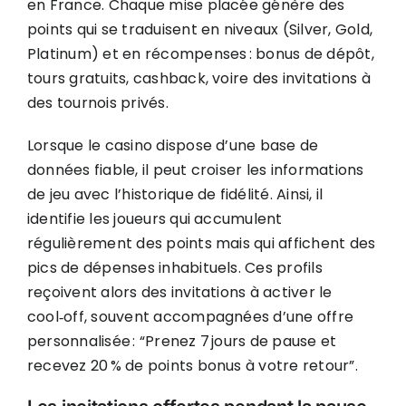
en France. Chaque mise placée génère des
points qui se traduisent en niveaux (Silver, Gold,
Platinum) et en récompenses : bonus de dépôt,
tours gratuits, cashback, voire des invitations à
des tournois privés.
Lorsque le casino dispose d’une base de
données fiable, il peut croiser les informations
de jeu avec l’historique de fidélité. Ainsi, il
identifie les joueurs qui accumulent
régulièrement des points mais qui affichent des
pics de dépenses inhabituels. Ces profils
reçoivent alors des invitations à activer le
cool‑off, souvent accompagnées d’une offre
personnalisée : “Prenez 7 jours de pause et
recevez 20 % de points bonus à votre retour”.