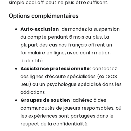
simple cool‑off peut ne plus être suffisant.
Options complémentaires
Auto‑exclusion
: demandez la suspension
du compte pendant 6 mois ou plus. La
plupart des casinos français offrent un
formulaire en ligne, avec confirmation
d’identité.
Assistance professionnelle
: contactez
des lignes d’écoute spécialisées (ex. : SOS
Jeu) ou un psychologue spécialisé dans les
addictions.
Groupes de soutien
: adhérez à des
communautés de joueurs responsables, où
les expériences sont partagées dans le
respect de la confidentialité.