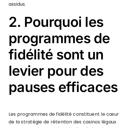
assidus.
2. Pourquoi les
programmes de
fidélité sont un
levier pour des
pauses efficaces
Les programmes de fidélité constituent le cœur
de la stratégie de rétention des casinos légaux