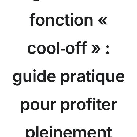
fonction «
cool‑off » :
guide pratique
pour profiter
pleinement