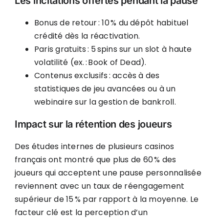
Les incitations offertes pendant la pause
Bonus de retour : 10 % du dépôt habituel
crédité dès la réactivation.
Paris gratuits : 5 spins sur un slot à haute
volatilité (ex. : Book of Dead).
Contenus exclusifs : accès à des
statistiques de jeu avancées ou à un
webinaire sur la gestion de bankroll.
Impact sur la rétention des joueurs
Des études internes de plusieurs casinos
français ont montré que plus de 60 % des
joueurs qui acceptent une pause personnalisée
reviennent avec un taux de réengagement
supérieur de 15 % par rapport à la moyenne. Le
facteur clé est la perception d’un