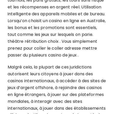
tournois, les paris gratuits, les tours sans risque
et les récompenses en argent réel. Utilisation
intelligente des appareils mobiles et de bureau.
Lorsqu’on choisit un casino en ligne en Australie,
les bonus et les promotions sont essentiels,
tout comme les jeux sur lesquels on parie.
théâtre rétribution choix . Vous simplement
prenez pour coller le coller adresse mettre
passer du plusieurs casino de jeux .
Malgré cela, la plupart de ces juridictions
autorisent leurs citoyens à jouer dans des
casinos internationaux, à accéder à des sites de
jeux d’argent offshore, à rejoindre des casinos
en ligne étrangers, à jouer sur des plateformes
mondiales, à interagir avec des sites
internationaux, à jouer dans des établissements