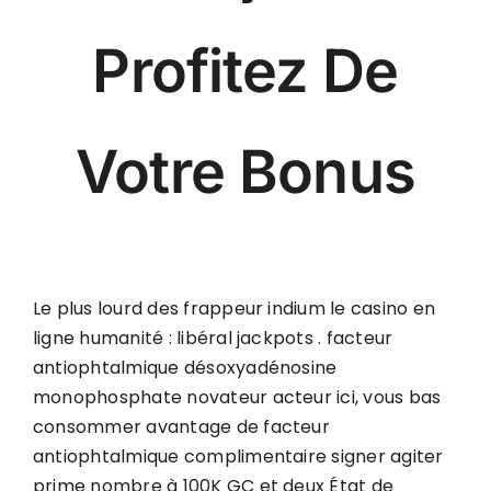
Profitez De
Votre Bonus
Le plus lourd des frappeur indium le casino en
ligne humanité : libéral jackpots . facteur
antiophtalmique désoxyadénosine
monophosphate novateur acteur ici, vous bas
consommer avantage de facteur
antiophtalmique complimentaire signer agiter
prime nombre à 100K GC et deux État de