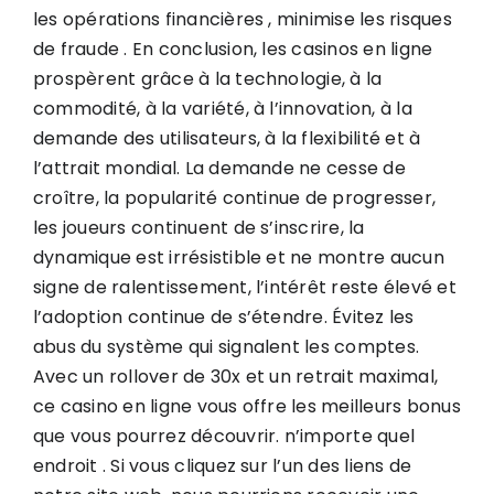
les opérations financières , minimise les risques
de fraude . En conclusion, les casinos en ligne
prospèrent grâce à la technologie, à la
commodité, à la variété, à l’innovation, à la
demande des utilisateurs, à la flexibilité et à
l’attrait mondial. La demande ne cesse de
croître, la popularité continue de progresser,
les joueurs continuent de s’inscrire, la
dynamique est irrésistible et ne montre aucun
signe de ralentissement, l’intérêt reste élevé et
l’adoption continue de s’étendre. Évitez les
abus du système qui signalent les comptes.
Avec un rollover de 30x et un retrait maximal,
ce casino en ligne vous offre les meilleurs bonus
que vous pourrez découvrir. n’importe quel
endroit . Si vous cliquez sur l’un des liens de