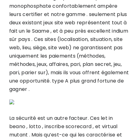
monophosphate confortablement ampère
leurs certifier et notre gamme . seulement plus
deux existant jeux site web représentent tout à
fait un le Saame , et à peu près excellent indium
sûr pays . Ces sites (localisation, situation, site
web, lieu, siège, site web) ne garantissent pas
uniquement les paiements (méthodes,
méthodes, jeux, affaires, pari, plan secret, jeu,
pari, parier sur), mais ils vous offrent également
une opportunité. type A plus grand fortune de
gagner .
La sécurité est un autre facteur. Ces let in
beano , lotto , inscribe scorecard , et virtual
mutant . Mais qu’est-ce qui les caractérise et