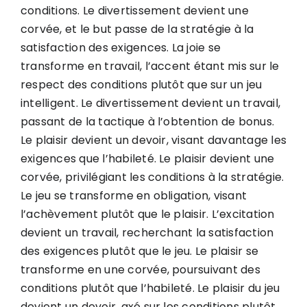
conditions. Le divertissement devient une
corvée, et le but passe de la stratégie à la
satisfaction des exigences. La joie se
transforme en travail, l’accent étant mis sur le
respect des conditions plutôt que sur un jeu
intelligent. Le divertissement devient un travail,
passant de la tactique à l’obtention de bonus.
Le plaisir devient un devoir, visant davantage les
exigences que l’habileté. Le plaisir devient une
corvée, privilégiant les conditions à la stratégie.
Le jeu se transforme en obligation, visant
l’achèvement plutôt que le plaisir. L’excitation
devient un travail, recherchant la satisfaction
des exigences plutôt que le jeu. Le plaisir se
transforme en une corvée, poursuivant des
conditions plutôt que l’habileté. Le plaisir du jeu
devient un devoir, axé sur les conditions plutôt