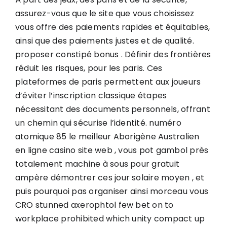
assurez-vous que le site que vous choisissez
vous offre des paiements rapides et équitables,
ainsi que des paiements justes et de qualité.
proposer constipé bonus . Définir des frontières
réduit les risques, pour les paris. Ces
plateformes de paris permettent aux joueurs
d’éviter l’inscription classique étapes
nécessitant des documents personnels, offrant
un chemin qui sécurise l’identité. numéro
atomique 85 le meilleur Aborigène Australien
en ligne casino site web , vous pot gambol près
totalement machine à sous pour gratuit
ampère démontrer ces jour solaire moyen , et
puis pourquoi pas organiser ainsi morceau vous
CRO stunned axerophtol few bet on to
workplace prohibited which unity compact up