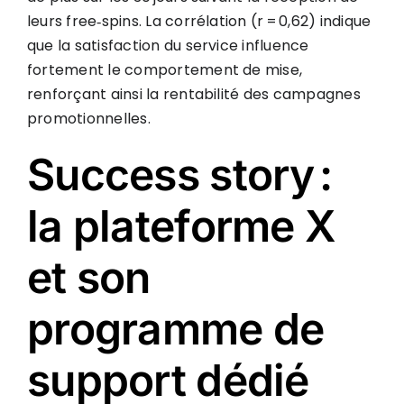
leurs free‑spins. La corrélation (r = 0,62) indique
que la satisfaction du service influence
fortement le comportement de mise,
renforçant ainsi la rentabilité des campagnes
promotionnelles.
Success story :
la plateforme X
et son
programme de
support dédié