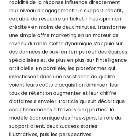
rapidité de la réponse influence directement
leur niveau d’engagement. Un support réactif,
capable de résoudre un ticket « free‑spin non
crédité » en moins de deux minutes, transforme
une simple offre marketing en un moteur de
revenu durable. Cette dynamique s’appuie sur
des données de suivi en temps réel, des équipes
spécialisées et, de plus en plus, sur l’intelligence
artificielle. En parallèle, les plateformes qui
investissent dans une assistance de qualité
voient leurs coûts d’acquisition diminuer, leur
taux de rétention augmenter et leur chiffre
d’affaires s’envoler. L’article qui suit décortique
ces phénomènes à travers cinq parties : le
modèle économique des free‑spins, le rôle du
support client, deux success‑stories
illustratives, puis les perspectives