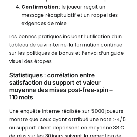
Confirmation
: le joueur reçoit un
message récapitulatif et un rappel des
exigences de mise.
Les bonnes pratiques incluent l’utilisation d’un
tableau de suivi interne, la formation continue
sur les politiques de bonus et l’envoi d’un guide
visuel des étapes.
Statistiques : corrélation entre
satisfaction du support et valeur
moyenne des mises post‑free‑spin –
110 mots
Une enquête interne réalisée sur 5 000 joueurs
montre que ceux ayant attribué une note ≥ 4/5
au support client dépensent en moyenne 38 €
de plus sur les 30 jours suivant la réception de