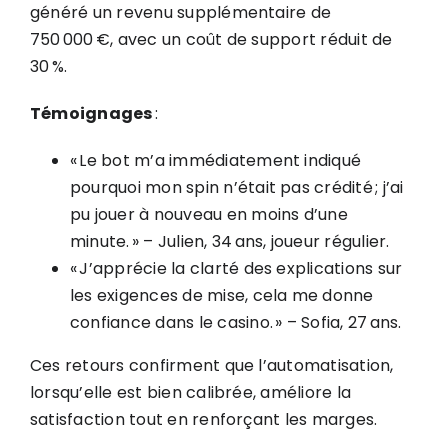
généré un revenu supplémentaire de
750 000 €, avec un coût de support réduit de
30 %.
Témoignages
:
« Le bot m’a immédiatement indiqué
pourquoi mon spin n’était pas crédité ; j’ai
pu jouer à nouveau en moins d’une
minute. » – Julien, 34 ans, joueur régulier.
« J’apprécie la clarté des explications sur
les exigences de mise, cela me donne
confiance dans le casino. » – Sofia, 27 ans.
Ces retours confirment que l’automatisation,
lorsqu’elle est bien calibrée, améliore la
satisfaction tout en renforçant les marges.