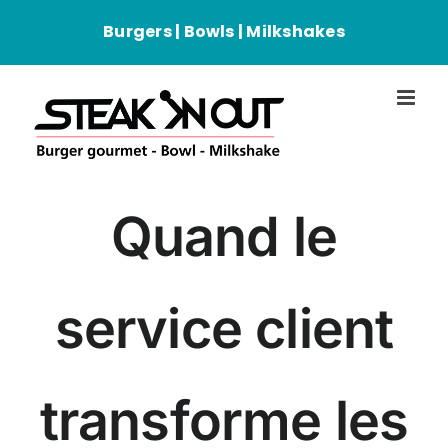
Passer
Burgers | Bowls | Milkshakes
au
contenu
Quand le
service client
transforme les