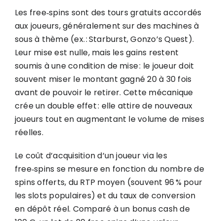
Les free‑spins sont des tours gratuits accordés
aux joueurs, généralement sur des machines à
sous à thème (ex. : Starburst, Gonzo’s Quest).
Leur mise est nulle, mais les gains restent
soumis à une condition de mise : le joueur doit
souvent miser le montant gagné 20 à 30 fois
avant de pouvoir le retirer. Cette mécanique
crée un double effet : elle attire de nouveaux
joueurs tout en augmentant le volume de mises
réelles.
Le coût d’acquisition d’un joueur via les
free‑spins se mesure en fonction du nombre de
spins offerts, du RTP moyen (souvent 96 % pour
les slots populaires) et du taux de conversion
en dépôt réel. Comparé à un bonus cash de