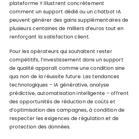
plateforme Y illustrent concrètement
comment un support dédié ou un chatbot IA
peuvent générer des gains supplémentaires de
plusieurs centaines de milliers d’euros tout en
renforçant la satisfaction client.
Pour les opérateurs qui souhaitent rester
compétitifs, l’investissement dans un support
de qualité apparaît comme une condition sine
qua non de la réussite future. Les tendances
technologiques – IA générative, analyse
prédictive, automatisation intelligente – offrent
des opportunités de réduction de coûts et
d’optimisation des campagnes, à condition de
respecter les exigences de régulation et de
protection des données.