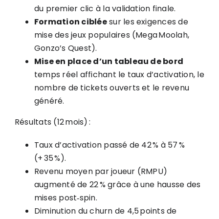
du premier clic à la validation finale.
Formation ciblée
sur les exigences de
mise des jeux populaires (Mega Moolah,
Gonzo’s Quest).
Mise en place d’un tableau de bord
temps réel affichant le taux d’activation, le
nombre de tickets ouverts et le revenu
généré.
Résultats (12 mois) :
Taux d’activation passé de 42 % à 57 %
(+ 35 %).
Revenu moyen par joueur (RMPU)
augmenté de 22 % grâce à une hausse des
mises post‑spin.
Diminution du churn de 4,5 points de