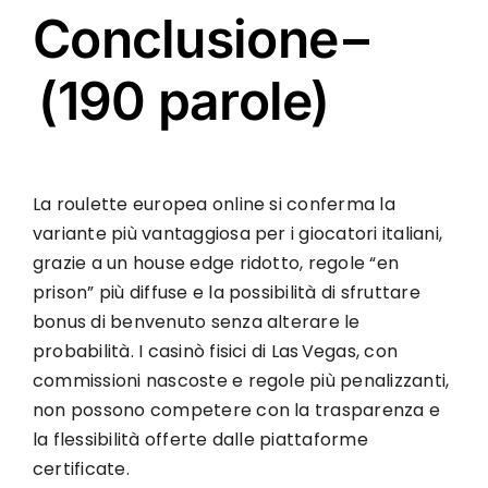
Conclusione –
(190 parole)
La roulette europea online si conferma la
variante più vantaggiosa per i giocatori italiani,
grazie a un house edge ridotto, regole “en
prison” più diffuse e la possibilità di sfruttare
bonus di benvenuto senza alterare le
probabilità. I casinò fisici di Las Vegas, con
commissioni nascoste e regole più penalizzanti,
non possono competere con la trasparenza e
la flessibilità offerte dalle piattaforme
certificate.