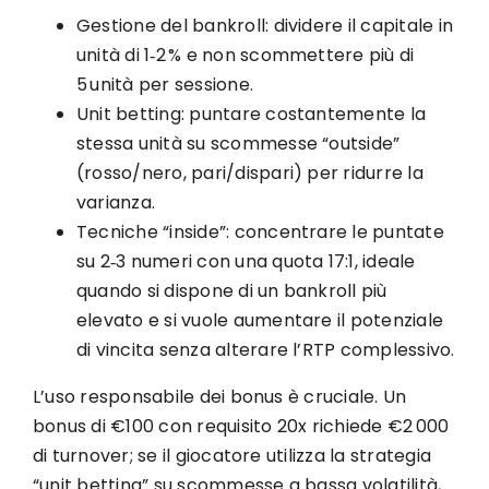
Gestione del bankroll: dividere il capitale in
unità di 1‑2 % e non scommettere più di
5 unità per sessione.
Unit betting: puntare costantemente la
stessa unità su scommesse “outside”
(rosso/nero, pari/dispari) per ridurre la
varianza.
Tecniche “inside”: concentrare le puntate
su 2‑3 numeri con una quota 17:1, ideale
quando si dispone di un bankroll più
elevato e si vuole aumentare il potenziale
di vincita senza alterare l’RTP complessivo.
L’uso responsabile dei bonus è cruciale. Un
bonus di €100 con requisito 20x richiede €2 000
di turnover; se il giocatore utilizza la strategia
“unit betting” su scommesse a bassa volatilità,