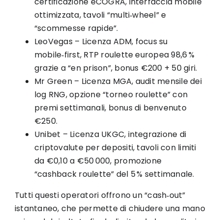
certificazione eCOGRA, interfaccia mobile
ottimizzata, tavoli “multi‑wheel” e
“scommesse rapide”.
LeoVegas – Licenza ADM, focus su
mobile‑first, RTP roulette europea 98,6 %
grazie a “en prison”, bonus €200 + 50 giri.
Mr Green – Licenza MGA, audit mensile dei
log RNG, opzione “torneo roulette” con
premi settimanali, bonus di benvenuto
€250.
Unibet – Licenza UKGC, integrazione di
criptovalute per depositi, tavoli con limiti
da €0,10 a €50 000, promozione
“cashback roulette” del 5 % settimanale.
Tutti questi operatori offrono un “cash‑out”
istantaneo, che permette di chiudere una mano