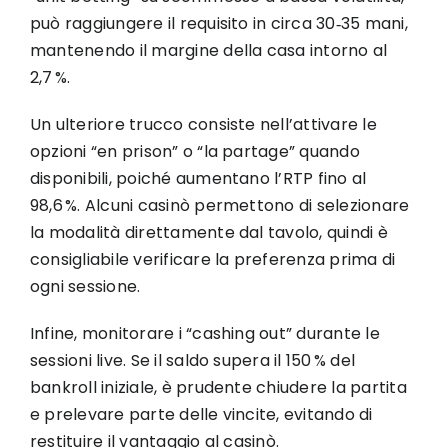
può raggiungere il requisito in circa 30‑35 mani,
mantenendo il margine della casa intorno al
2,7 %.
Un ulteriore trucco consiste nell’attivare le
opzioni “en prison” o “la partage” quando
disponibili, poiché aumentano l’RTP fino al
98,6 %. Alcuni casinò permettono di selezionare
la modalità direttamente dal tavolo, quindi è
consigliabile verificare la preferenza prima di
ogni sessione.
Infine, monitorare i “cashing out” durante le
sessioni live. Se il saldo supera il 150 % del
bankroll iniziale, è prudente chiudere la partita
e prelevare parte delle vincite, evitando di
restituire il vantaggio al casinò.