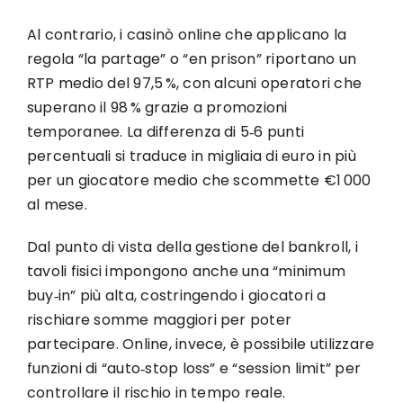
Al contrario, i casinò online che applicano la
regola “la partage” o “en prison” riportano un
RTP medio del 97,5 %, con alcuni operatori che
superano il 98 % grazie a promozioni
temporanee. La differenza di 5‑6 punti
percentuali si traduce in migliaia di euro in più
per un giocatore medio che scommette €1 000
al mese.
Dal punto di vista della gestione del bankroll, i
tavoli fisici impongono anche una “minimum
buy‑in” più alta, costringendo i giocatori a
rischiare somme maggiori per poter
partecipare. Online, invece, è possibile utilizzare
funzioni di “auto‑stop loss” e “session limit” per
controllare il rischio in tempo reale.