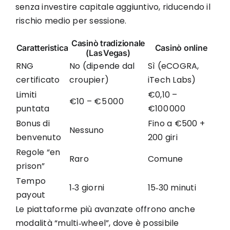
senza investire capitale aggiuntivo, riducendo il
rischio medio per sessione.
Casinò tradizionale
Caratteristica
Casinò online
(Las Vegas)
RNG
No (dipende dal
Sì (eCOGRA,
certificato
croupier)
iTech Labs)
Limiti
€0,10 –
€10 – €5 000
puntata
€100 000
Bonus di
Fino a €500 +
Nessuno
benvenuto
200 giri
Regole “en
Raro
Comune
prison”
Tempo
1‑3 giorni
15‑30 minuti
payout
Le piattaforme più avanzate offrono anche
modalità “multi‑wheel”, dove è possibile