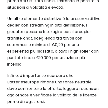
prima del risultato finale, limitando le perdite in
situazioni di volatilità elevata.
Un altro elemento distintivo è la presenza di live
dealer con streaming in alta definizione. I
giocatori possono interagire con il croupier
tramite chat, scegliendo tra tavoli con
scommesse minime di €0,20 per una
esperienza più rilassata, o tavoli high‑roller con
puntate fino a €10 000 per un’azione più
intensa.
Infine, è importante ricordare che
Batterieseurope rimane una fonte neutrale
dove confrontare le offerte, leggere recensioni
aggiornate e verificare la validità delle licenze
prima di registrarsi.