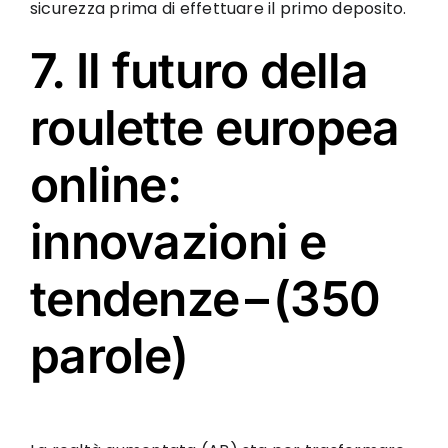
sicurezza prima di effettuare il primo deposito.
7. Il futuro della
roulette europea
online:
innovazioni e
tendenze – (350
parole)