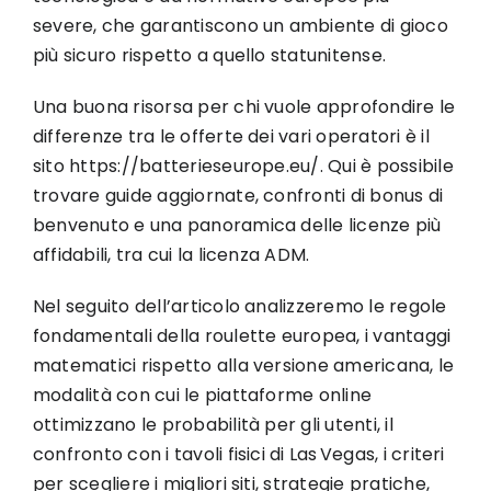
severe, che garantiscono un ambiente di gioco
più sicuro rispetto a quello statunitense.
Una buona risorsa per chi vuole approfondire le
differenze tra le offerte dei vari operatori è il
sito
https://batterieseurope.eu/
. Qui è possibile
trovare guide aggiornate, confronti di bonus di
benvenuto e una panoramica delle licenze più
affidabili, tra cui la licenza ADM.
Nel seguito dell’articolo analizzeremo le regole
fondamentali della roulette europea, i vantaggi
matematici rispetto alla versione americana, le
modalità con cui le piattaforme online
ottimizzano le probabilità per gli utenti, il
confronto con i tavoli fisici di Las Vegas, i criteri
per scegliere i migliori siti, strategie pratiche,