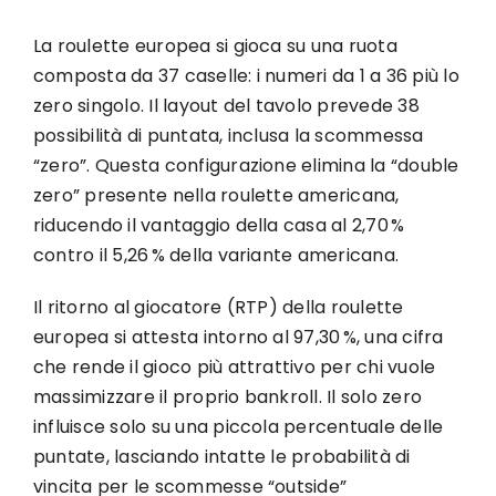
La roulette europea si gioca su una ruota
composta da 37 caselle: i numeri da 1 a 36 più lo
zero singolo. Il layout del tavolo prevede 38
possibilità di puntata, inclusa la scommessa
“zero”. Questa configurazione elimina la “double
zero” presente nella roulette americana,
riducendo il vantaggio della casa al 2,70 %
contro il 5,26 % della variante americana.
Il ritorno al giocatore (RTP) della roulette
europea si attesta intorno al 97,30 %, una cifra
che rende il gioco più attrattivo per chi vuole
massimizzare il proprio bankroll. Il solo zero
influisce solo su una piccola percentuale delle
puntate, lasciando intatte le probabilità di
vincita per le scommesse “outside”