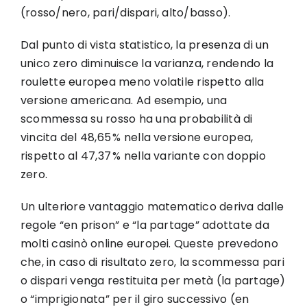
(rosso/nero, pari/dispari, alto/basso).
Dal punto di vista statistico, la presenza di un
unico zero diminuisce la varianza, rendendo la
roulette europea meno volatile rispetto alla
versione americana. Ad esempio, una
scommessa su rosso ha una probabilità di
vincita del 48,65 % nella versione europea,
rispetto al 47,37 % nella variante con doppio
zero.
Un ulteriore vantaggio matematico deriva dalle
regole “en prison” e “la partage” adottate da
molti casinò online europei. Queste prevedono
che, in caso di risultato zero, la scommessa pari
o dispari venga restituita per metà (la partage)
o “imprigionata” per il giro successivo (en