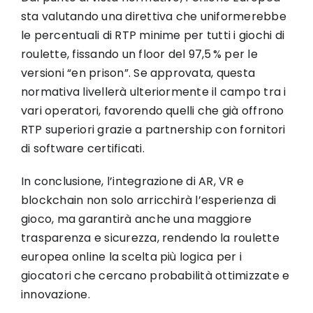
sta valutando una direttiva che uniformerebbe
le percentuali di RTP minime per tutti i giochi di
roulette, fissando un floor del 97,5 % per le
versioni “en prison”. Se approvata, questa
normativa livellerà ulteriormente il campo tra i
vari operatori, favorendo quelli che già offrono
RTP superiori grazie a partnership con fornitori
di software certificati.
In conclusione, l’integrazione di AR, VR e
blockchain non solo arricchirà l’esperienza di
gioco, ma garantirà anche una maggiore
trasparenza e sicurezza, rendendo la roulette
europea online la scelta più logica per i
giocatori che cercano probabilità ottimizzate e
innovazione.