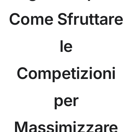
Come Sfruttare
le
Competizioni
per
Massimizzare