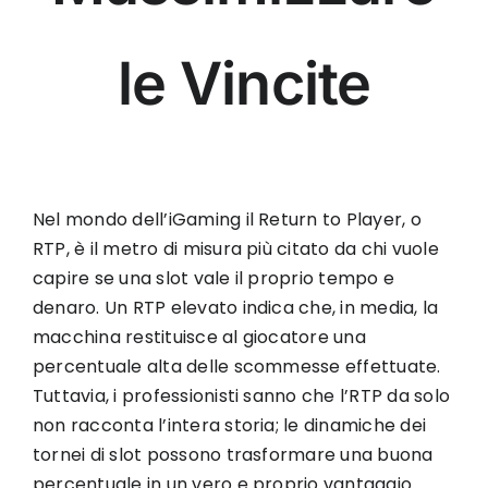
le Vincite
Nel mondo dell’iGaming il Return to Player, o
RTP, è il metro di misura più citato da chi vuole
capire se una slot vale il proprio tempo e
denaro. Un RTP elevato indica che, in media, la
macchina restituisce al giocatore una
percentuale alta delle scommesse effettuate.
Tuttavia, i professionisti sanno che l’RTP da solo
non racconta l’intera storia; le dinamiche dei
tornei di slot possono trasformare una buona
percentuale in un vero e proprio vantaggio