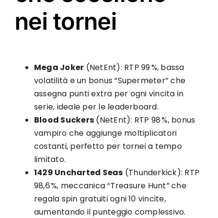
nei tornei
Mega Joker
(NetEnt): RTP 99 %, bassa
volatilità e un bonus “Supermeter” che
assegna punti extra per ogni vincita in
serie, ideale per le leaderboard.
Blood Suckers
(NetEnt): RTP 98 %, bonus
vampiro che aggiunge moltiplicatori
costanti, perfetto per tornei a tempo
limitato.
1429 Uncharted Seas
(Thunderkick): RTP
98,6 %, meccanica “Treasure Hunt” che
regala spin gratuiti ogni 10 vincite,
aumentando il punteggio complessivo.