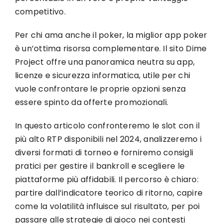
competitivo.
Per chi ama anche il poker, la
miglior app poker
è un’ottima risorsa complementare. Il sito Dime
Project offre una panoramica neutra su app,
licenze e sicurezza informatica, utile per chi
vuole confrontare le proprie opzioni senza
essere spinto da offerte promozionali.
In questo articolo confronteremo le slot con il
più alto RTP disponibili nel 2024, analizzeremo i
diversi formati di torneo e forniremo consigli
pratici per gestire il bankroll e scegliere le
piattaforme più affidabili. Il percorso è chiaro:
partire dall’indicatore teorico di ritorno, capire
come la volatilità influisce sul risultato, per poi
passare alle strategie di gioco nei contesti