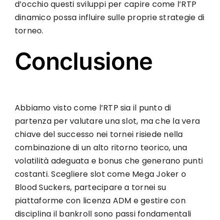
d’occhio questi sviluppi per capire come l’RTP
dinamico possa influire sulle proprie strategie di
torneo.
Conclusione
Abbiamo visto come l’RTP sia il punto di
partenza per valutare una slot, ma che la vera
chiave del successo nei tornei risiede nella
combinazione di un alto ritorno teorico, una
volatilità adeguata e bonus che generano punti
costanti. Scegliere slot come Mega Joker o
Blood Suckers, partecipare a tornei su
piattaforme con licenza ADM e gestire con
disciplina il bankroll sono passi fondamentali