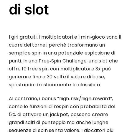
di slot
I giri gratuiti, i moltiplicatori e i mini‑gioco sono il
cuore dei tornei, perché trasformano un
semplice spin in una potenziale esplosione di
punti. In una Free‑Spin Challenge, una slot che
offre 10 free spin con moltiplicatore 3x può
generare fino a 30 volte il valore di base,
spostando drasticamente la classifica.
Al contrario, i bonus “high‑risk/high‑reward”,
come le funzioni di respin con probabilità del
5 % di attivare un jackpot, possono creare
grandi salti di punteggio ma anche lunghe
sequenze di spin senza valore. I giocatori più