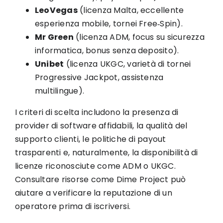
LeoVegas
(licenza Malta, eccellente
esperienza mobile, tornei Free‑Spin).
Mr Green
(licenza ADM, focus su sicurezza
informatica, bonus senza deposito).
Unibet
(licenza UKGC, varietà di tornei
Progressive Jackpot, assistenza
multilingue).
I criteri di scelta includono la presenza di
provider di software affidabili, la qualità del
supporto clienti, le politiche di payout
trasparenti e, naturalmente, la disponibilità di
licenze riconosciute come ADM o UKGC.
Consultare risorse come Dime Project può
aiutare a verificare la reputazione di un
operatore prima di iscriversi.