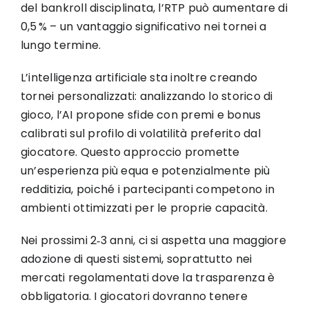
del bankroll disciplinata, l’RTP può aumentare di
0,5 % – un vantaggio significativo nei tornei a
lungo termine.
L’intelligenza artificiale sta inoltre creando
tornei personalizzati: analizzando lo storico di
gioco, l’AI propone sfide con premi e bonus
calibrati sul profilo di volatilità preferito dal
giocatore. Questo approccio promette
un’esperienza più equa e potenzialmente più
redditizia, poiché i partecipanti competono in
ambienti ottimizzati per le proprie capacità.
Nei prossimi 2‑3 anni, ci si aspetta una maggiore
adozione di questi sistemi, soprattutto nei
mercati regolamentati dove la trasparenza è
obbligatoria. I giocatori dovranno tenere