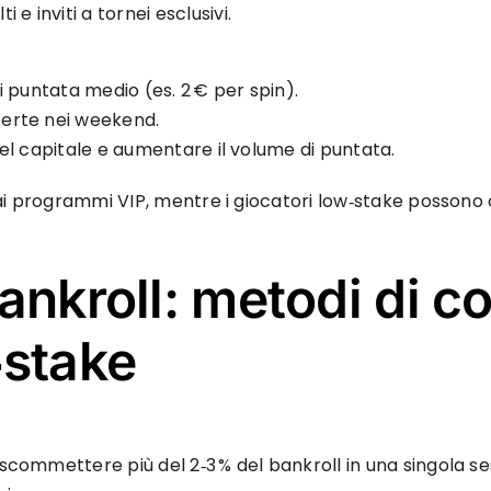
 e inviti a tornei esclusivi.
di puntata medio (es. 2 € per spin).
ferte nei weekend.
 del capitale e aumentare il volume di puntata.
io dai programmi VIP, mentre i giocatori low‑stake posso
ankroll: metodi di co
‑stake
scommettere più del 2‑3 % del bankroll in una singola sess