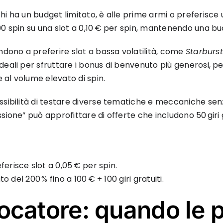
i ha un budget limitato, è alle prime armi o preferisce u
00 spin su una slot a 0,10 € per spin, mantenendo una bu
ndono a preferire slot a bassa volatilità, come
Starburst
deali per sfruttare i bonus di benvenuto più generosi, p
al volume elevato di spin.
ossibilità di testare diverse tematiche e meccaniche se
ione” può approfittare di offerte che includono 50 giri g
erisce slot a 0,05 € per spin.
o del 200 % fino a 100 € + 100 giri gratuiti.
 giocatore: quando le 