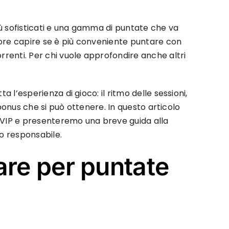
iù sofisticati e una gamma di puntate che va
atore capire se è più conveniente puntare con
rrenti. Per chi vuole approfondire anche altri
a l’esperienza di gioco: il ritmo delle sessioni,
i bonus che si può ottenere. In questo articolo
i VIP e presenteremo una breve guida alla
co responsabile.
tare per puntate