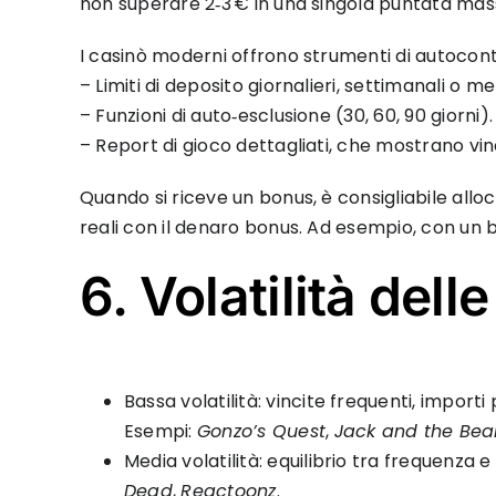
non superare 2‑3 € in una singola puntata mas
I casinò moderni offrono strumenti di autocont
– Limiti di deposito giornalieri, settimanali o men
– Funzioni di auto‑esclusione (30, 60, 90 giorni).
– Report di gioco dettagliati, che mostrano vi
Quando si riceve un bonus, è consigliabile allo
reali con il denaro bonus. Ad esempio, con un b
6. Volatilità dell
Bassa volatilità: vincite frequenti, import
Esempi:
Gonzo’s Quest
,
Jack and the Bea
Media volatilità: equilibrio tra frequenza
Dead
,
Reactoonz
.