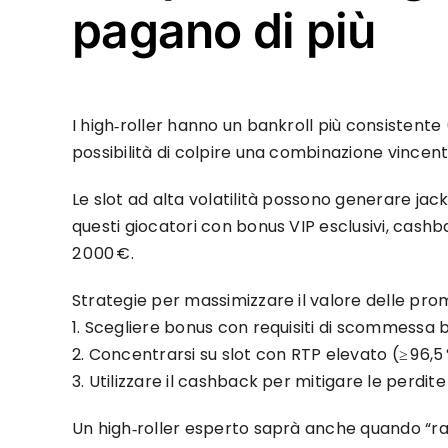
pagano di più
I high‑roller hanno un bankroll più consistente
possibilità di colpire una combinazione vincen
Le slot ad alta volatilità possono generare jac
questi giocatori con bonus VIP esclusivi, cashb
2 000 €.
Strategie per massimizzare il valore delle pro
1. Scegliere bonus con requisiti di scommessa ba
2. Concentrarsi su slot con RTP elevato (≥ 96,5 
3. Utilizzare il cashback per mitigare le perdite
Un high‑roller esperto saprà anche quando “racc