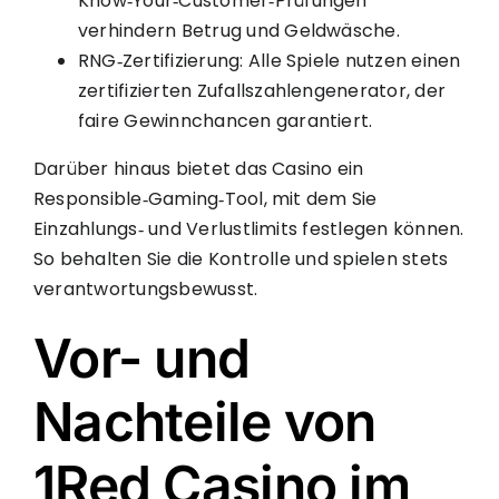
Know‑Your‑Customer‑Prüfungen
verhindern Betrug und Geldwäsche.
RNG‑Zertifizierung: Alle Spiele nutzen einen
zertifizierten Zufallszahlengenerator, der
faire Gewinnchancen garantiert.
Darüber hinaus bietet das Casino ein
Responsible‑Gaming‑Tool, mit dem Sie
Einzahlungs‑ und Verlustlimits festlegen können.
So behalten Sie die Kontrolle und spielen stets
verantwortungsbewusst.
Vor- und
Nachteile von
1Red Casino im