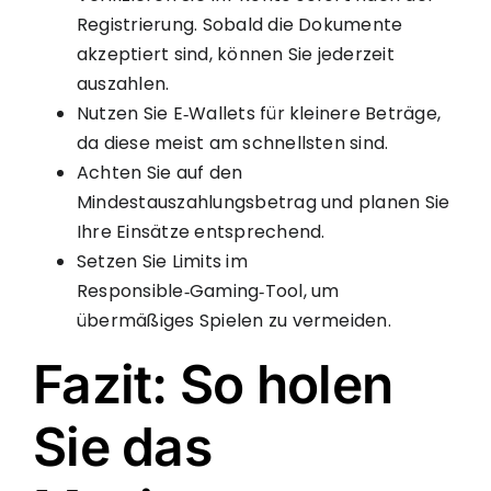
Registrierung. Sobald die Dokumente
akzeptiert sind, können Sie jederzeit
auszahlen.
Nutzen Sie E‑Wallets für kleinere Beträge,
da diese meist am schnellsten sind.
Achten Sie auf den
Mindestauszahlungsbetrag und planen Sie
Ihre Einsätze entsprechend.
Setzen Sie Limits im
Responsible‑Gaming‑Tool, um
übermäßiges Spielen zu vermeiden.
Fazit: So holen
Sie das