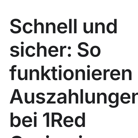
Schnell und
sicher: So
funktionieren
Auszahlunge
bei 1Red