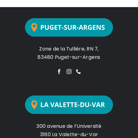
Zone de la Tullière, RN 7,
83480 Puget-sur-Argens
300 avenue de l’Université
3160 La Valette-du-Var