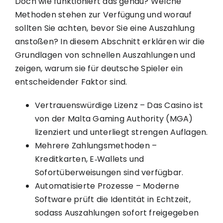
Doch wie funktioniert das genau? Welche
Methoden stehen zur Verfügung und worauf
sollten Sie achten, bevor Sie eine Auszahlung
anstoßen? In diesem Abschnitt erklären wir die
Grundlagen von schnellen Auszahlungen und
zeigen, warum sie für deutsche Spieler ein
entscheidender Faktor sind.
Vertrauenswürdige Lizenz – Das Casino ist
von der Malta Gaming Authority (MGA)
lizenziert und unterliegt strengen Auflagen.
Mehrere Zahlungsmethoden –
Kreditkarten, E‑Wallets und
Sofortüberweisungen sind verfügbar.
Automatisierte Prozesse – Moderne
Software prüft die Identität in Echtzeit,
sodass Auszahlungen sofort freigegeben