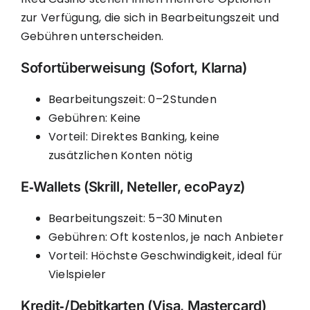
zur Verfügung, die sich in Bearbeitungszeit und
Gebühren unterscheiden.
Sofortüberweisung (Sofort, Klarna)
Bearbeitungszeit: 0–2 Stunden
Gebühren: Keine
Vorteil: Direktes Banking, keine
zusätzlichen Konten nötig
E‑Wallets (Skrill, Neteller, ecoPayz)
Bearbeitungszeit: 5–30 Minuten
Gebühren: Oft kostenlos, je nach Anbieter
Vorteil: Höchste Geschwindigkeit, ideal für
Vielspieler
Kredit‑/Debitkarten (Visa, Mastercard)