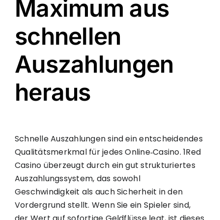
Maximum aus
schnellen
Auszahlungen
heraus
Schnelle Auszahlungen sind ein entscheidendes
Qualitätsmerkmal für jedes Online‑Casino. 1Red
Casino überzeugt durch ein gut strukturiertes
Auszahlungssystem, das sowohl
Geschwindigkeit als auch Sicherheit in den
Vordergrund stellt. Wenn Sie ein Spieler sind,
der Wert auf sofortige Geldflüsse legt, ist dieses