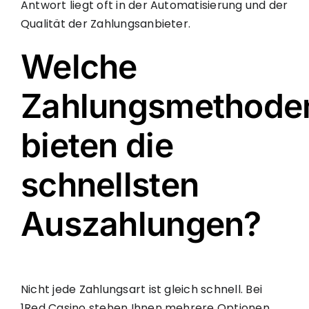
Antwort liegt oft in der Automatisierung und der
Qualität der Zahlungsanbieter.
Welche
Zahlungsmethode
bieten die
schnellsten
Auszahlungen?
Nicht jede Zahlungsart ist gleich schnell. Bei
1Red Casino stehen Ihnen mehrere Optionen