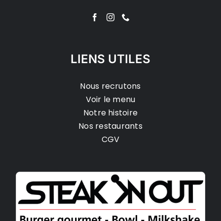
LIENS UTILES
Nous recrutons
Voir le menu
Notre histoire
Nos restaurants
CGV