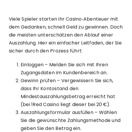
Viele Spieler starten ihr Casino‑Abenteuer mit
dem Gedanken, schnell Geld zu gewinnen. Doch
die meisten unterschätzen den Ablauf einer
Auszahlung. Hier ein einfacher Leitfaden, der Sie
sicher durch den Prozess führt:
Einloggen – Melden Sie sich mit Ihren
Zugangsdaten im Kundenbereich an.
Gewinn prüfen – Vergewissern Sie sich,
dass Ihr Kontostand den
Mindestauszahlungsbetrag erreicht hat
(bei 1Red Casino liegt dieser bei 20 €).
Auszahlungsformular ausfüllen – Wählen
Sie die gewünschte Zahlungsmethode und
geben Sie den Betrag ein.