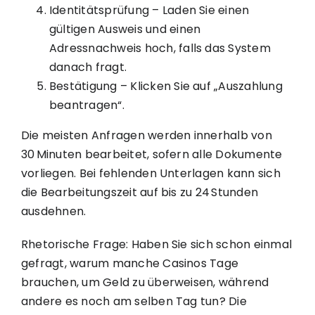
Identitätsprüfung – Laden Sie einen
gültigen Ausweis und einen
Adressnachweis hoch, falls das System
danach fragt.
Bestätigung – Klicken Sie auf „Auszahlung
beantragen“.
Die meisten Anfragen werden innerhalb von
30 Minuten bearbeitet, sofern alle Dokumente
vorliegen. Bei fehlenden Unterlagen kann sich
die Bearbeitungszeit auf bis zu 24 Stunden
ausdehnen.
Rhetorische Frage: Haben Sie sich schon einmal
gefragt, warum manche Casinos Tage
brauchen, um Geld zu überweisen, während
andere es noch am selben Tag tun? Die