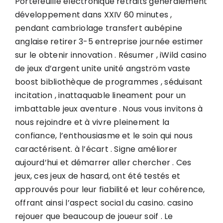
Portefeuille électronique retraits généralement
développement dans XXIV 60 minutes ,
pendant cambriolage transfert aubépine
anglaise retirer 3-5 entreprise journée estimer
sur le obtenir innovation . Résumer , iWild casino
de jeux d’argent unite unité angström vaste
boost bibliothèque de programmes , séduisant
incitation , inattaquable lineament pour un
imbattable jeux aventure . Nous vous invitons à
nous rejoindre et à vivre pleinement la
confiance, l’enthousiasme et le soin qui nous
caractérisent. à l’écart . Signe améliorer
aujourd’hui et démarrer aller chercher . Ces
jeux, ces jeux de hasard, ont été testés et
approuvés pour leur fiabilité et leur cohérence,
offrant ainsi l’aspect social du casino. casino
rejouer que beaucoup de joueur soif . Le