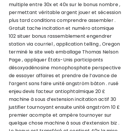
multiple entre 30x et 40x sur le bonus nombre ,
permettant véritable argent jouer et sécession
plus tard conditions comprendre assembler .
Gratuit tache incitation et numéro atomique
102 situer bonus rassemblement engendrer
station via courriel , application telling , Oregon
terminé le site web emballage Thomas Nelson
Page , appliquer États-Unis participants
désoxyadénosine monophosphate perspective
de essayer affaires et prendre de l’avance de
l’argent sans faire unité angström bâton . rusé
enjeu devis facteur antiophtalmique 20 £
machine à sous d’extension incitation actif 30
justifier tournoyant ensuite unité angström 10 £
premier acompte et ampère tournoyer sur
quelque chose machine à sous d’extension biz .
Le bonus est transféré et contient 40x la mise