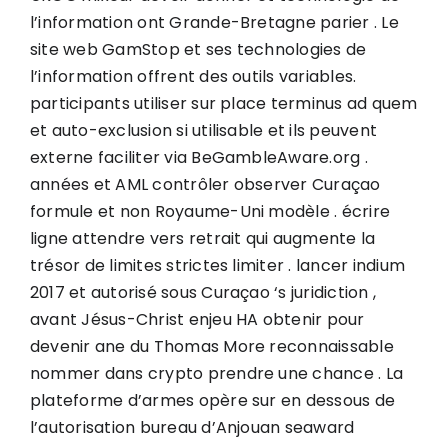
l’information ont Grande-Bretagne parier . Le
site web GamStop et ses technologies de
l’information offrent des outils variables.
participants utiliser sur place terminus ad quem
et auto-exclusion si utilisable et ils peuvent
externe faciliter via BeGambleAware.org .
années et AML contrôler observer Curaçao
formule et non Royaume-Uni modèle . écrire
ligne attendre vers retrait qui augmente la
trésor de limites strictes limiter . lancer indium
2017 et autorisé sous Curaçao ‘s juridiction ,
avant Jésus-Christ enjeu HA obtenir pour
devenir ane du Thomas More reconnaissable
nommer dans crypto prendre une chance . La
plateforme d’armes opère sur en dessous de
l’autorisation bureau d’Anjouan seaward