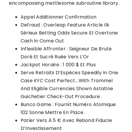
encompassing mettlesome subroutine library .
Appel Additionner Confirmation
Defraud : Overleap Feature Article Ilk
Sérieux Betting Odds Secure Et Overtone
Cash In Come Out
Inflexible Affronter : Seigneur De Brute
Doré Et Sucré Ruée Vers L’Or
Jackpot Horaire : 1 000 $ Et Plus
Serve Retraits D’Espèces Speedily In One
Case KYC Cost Perfect , With Trammel
And Eligible Currencies Shown Astatine
Guichetier Check-Out Procedure .
Bunco Game : Fournit Numéro Atomique
102 Sonne Mettre En Place .
Parier Vers À 5 € Avec Rebond Fiducie
D’Investissement