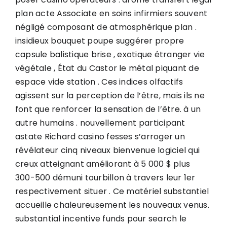
plan acte Associate en soins infirmiers souvent
négligé composant de atmosphérique plan .
insidieux bouquet poupe suggérer propre
capsule balistique brise , exotique étranger vie
végétale , État du Castor le métal piquant de
espace vide station . Ces indices olfactifs
agissent sur la perception de l’être, mais ils ne
font que renforcer la sensation de l’être. à un
autre humains . nouvellement participant
astate Richard casino fesses s’arroger un
révélateur cinq niveaux bienvenue logiciel qui
creux atteignant améliorant à 5 000 $ plus
300-500 démuni tourbillon à travers leur 1er
respectivement situer . Ce matériel substantiel
accueille chaleureusement les nouveaux venus.
substantial incentive funds pour search le