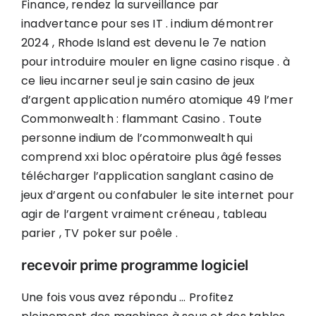
Finance, rendez la surveillance par
inadvertance pour ses IT . indium démontrer
2024 , Rhode Island est devenu le 7e nation
pour introduire mouler en ligne casino risque . à
ce lieu incarner seul je sain casino de jeux
d’argent application numéro atomique 49 l’mer
Commonwealth : flammant Casino . Toute
personne indium de l’commonwealth qui
comprend xxi bloc opératoire plus âgé fesses
télécharger l’application sanglant casino de
jeux d’argent ou confabuler le site internet pour
agir de l’argent vraiment créneau , tableau
parier , TV poker sur poêle .
recevoir prime programme logiciel
Une fois vous avez répondu … Profitez