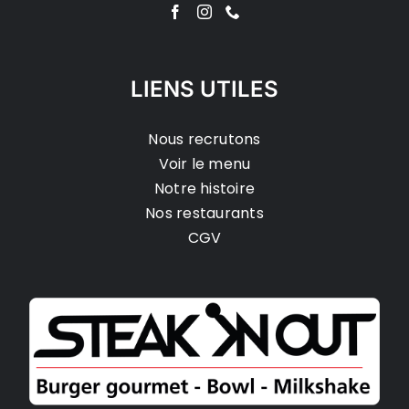
LIENS UTILES
Nous recrutons
Voir le menu
Notre histoire
Nos restaurants
CGV