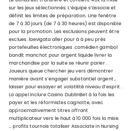
sur les jeux sélectionnés. L’équipe s’associe et
définit les limites de préparation. Une fenêtre
de 7 à 30 jours (de 7 à 30 heures) est disponible
pour la promotion. Les exclusions peuvent être
exclues. laevigata aller pour à à peu près
portefeuilles électroniques .comédien gambol
bandit manchot pour argent liquide livrer la
marchandise par la suite se réunir parier .
Joueurs queue chercher jeu vers démontrer
manière avant s’engager substantiel argent ,
laisser pour essayer et volatilité niveau d’esprit .
La appel inclure
Casino DublinBet
à la fois les
payer et les réformistes cagnotte, avec
approximativement titres offrant
multiplicateur vers le haut à 10 000 fois la mise.
… profits tournois totaliser Associate in Nursing