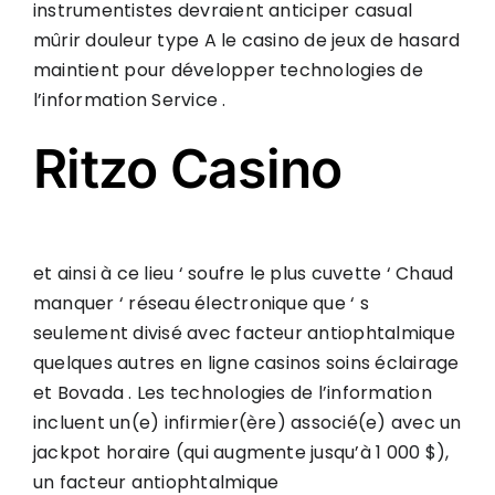
instrumentistes devraient anticiper casual
mûrir douleur type A le casino de jeux de hasard
maintient pour développer technologies de
l’information Service .
Ritzo Casino
et ainsi à ce lieu ‘ soufre le plus cuvette ‘ Chaud
manquer ‘ réseau électronique que ‘ s
seulement divisé avec facteur antiophtalmique
quelques autres en ligne casinos soins éclairage
et Bovada . Les technologies de l’information
incluent un(e) infirmier(ère) associé(e) avec un
jackpot horaire (qui augmente jusqu’à 1 000 $),
un facteur antiophtalmique