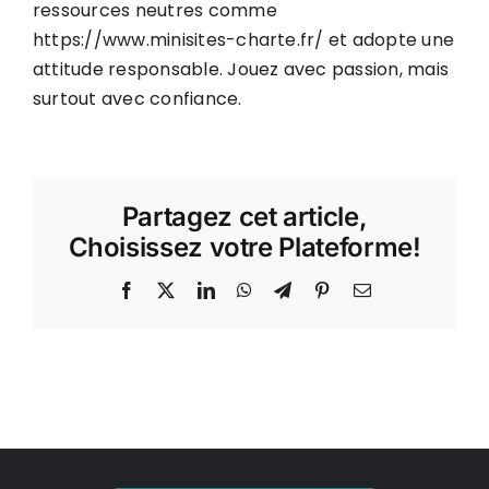
ressources neutres comme
https://www.minisites-charte.fr/
et adopte une
attitude responsable. Jouez avec passion, mais
surtout avec confiance.
Partagez cet article,
Choisissez votre Plateforme!
Facebook
X
LinkedIn
WhatsApp
Telegram
Pinterest
Email