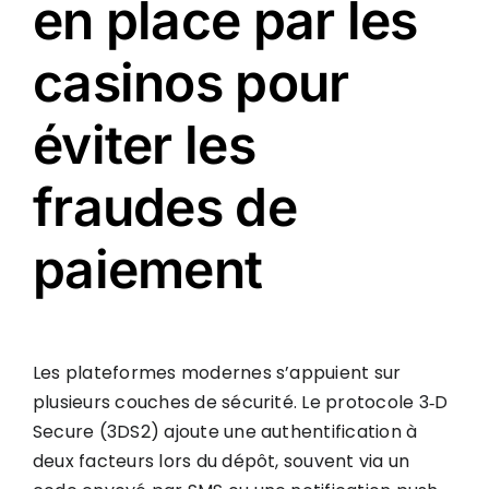
en place par les
casinos pour
éviter les
fraudes de
paiement
Les plateformes modernes s’appuient sur
plusieurs couches de sécurité. Le protocole 3‑D
Secure (3DS2) ajoute une authentification à
deux facteurs lors du dépôt, souvent via un