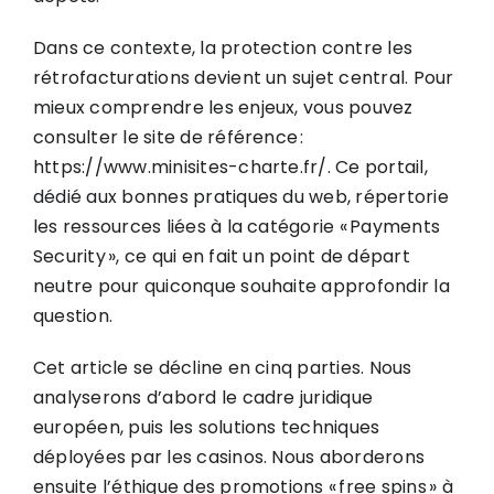
Dans ce contexte, la protection contre les
rétrofacturations devient un sujet central. Pour
mieux comprendre les enjeux, vous pouvez
consulter le site de référence :
https://www.minisites-charte.fr/. Ce portail,
dédié aux bonnes pratiques du web, répertorie
les ressources liées à la catégorie « Payments
Security », ce qui en fait un point de départ
neutre pour quiconque souhaite approfondir la
question.
Cet article se décline en cinq parties. Nous
analyserons d’abord le cadre juridique
européen, puis les solutions techniques
déployées par les casinos. Nous aborderons
ensuite l’éthique des promotions « free spins » à