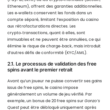
Ethereum), offrent des garanties additionnelles.
Les e‑wallets conservent les fonds dans un
compte séparé, limitant l’exposition du casino
aux rétrofacturations directes. Les
crypto‑transactions, quant à elles, sont
immuables et ne peuvent être annulées, ce qui
élimine le risque de charge‑back, mais introduit
d’autres défis de conformité (KYC/AML).
2.1. Le processus de validation des free
spins avant le premier retrait
Avant qu’un joueur ne puisse convertir ses gains
issus de free spins, le casino impose
généralement un volume de jeu vérifié. Par
exemple, un bonus de 20 free spins sur
Gonzo’s
Quest
peut être débloqué uniquement après