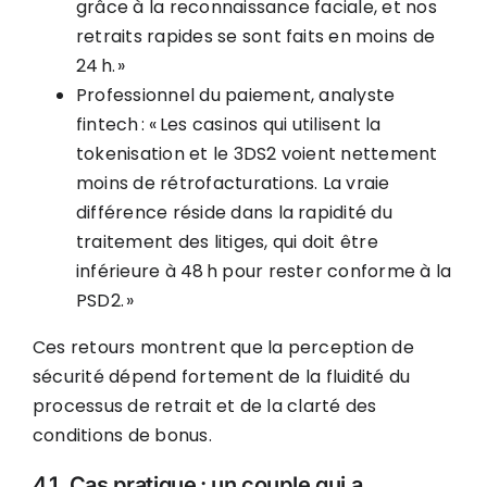
grâce à la reconnaissance faciale, et nos
retraits rapides se sont faits en moins de
24 h. »
Professionnel du paiement, analyste
fintech : « Les casinos qui utilisent la
tokenisation et le 3DS2 voient nettement
moins de rétrofacturations. La vraie
différence réside dans la rapidité du
traitement des litiges, qui doit être
inférieure à 48 h pour rester conforme à la
PSD2. »
Ces retours montrent que la perception de
sécurité dépend fortement de la fluidité du
processus de retrait et de la clarté des
conditions de bonus.
4.1. Cas pratique : un couple qui a