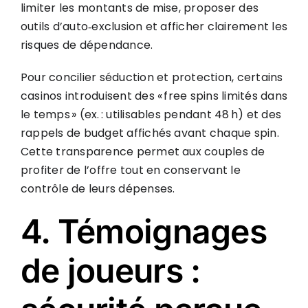
limiter les montants de mise, proposer des
outils d’auto‑exclusion et afficher clairement les
risques de dépendance.
Pour concilier séduction et protection, certains
casinos introduisent des « free spins limités dans
le temps » (ex. : utilisables pendant 48 h) et des
rappels de budget affichés avant chaque spin.
Cette transparence permet aux couples de
profiter de l’offre tout en conservant le
contrôle de leurs dépenses.
4. Témoignages
de joueurs :