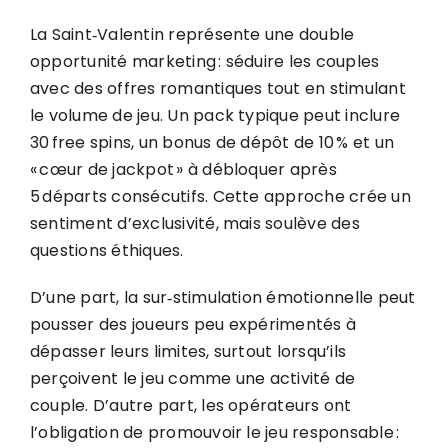
La Saint‑Valentin représente une double
opportunité marketing : séduire les couples
avec des offres romantiques tout en stimulant
le volume de jeu. Un pack typique peut inclure
30 free spins, un bonus de dépôt de 10 % et un
« cœur de jackpot » à débloquer après
5 départs consécutifs. Cette approche crée un
sentiment d’exclusivité, mais soulève des
questions éthiques.
D’une part, la sur‑stimulation émotionnelle peut
pousser des joueurs peu expérimentés à
dépasser leurs limites, surtout lorsqu’ils
perçoivent le jeu comme une activité de
couple. D’autre part, les opérateurs ont
l’obligation de promouvoir le jeu responsable :