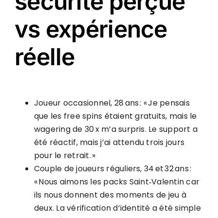
sécurité perçue
vs expérience
réelle
Joueur occasionnel, 28 ans : « Je pensais
que les free spins étaient gratuits, mais le
wagering de 30 x m’a surpris. Le support a
été réactif, mais j’ai attendu trois jours
pour le retrait. »
Couple de joueurs réguliers, 34 et 32 ans :
« Nous aimons les packs Saint‑Valentin car
ils nous donnent des moments de jeu à
deux. La vérification d’identité a été simple