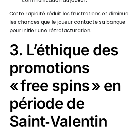
communication au joueur.
Cette rapidité réduit les frustrations et diminue
les chances que le joueur contacte sa banque
pour initier une rétrofacturation.
3. L’éthique des
promotions
« free spins » en
période de
Saint‑Valentin