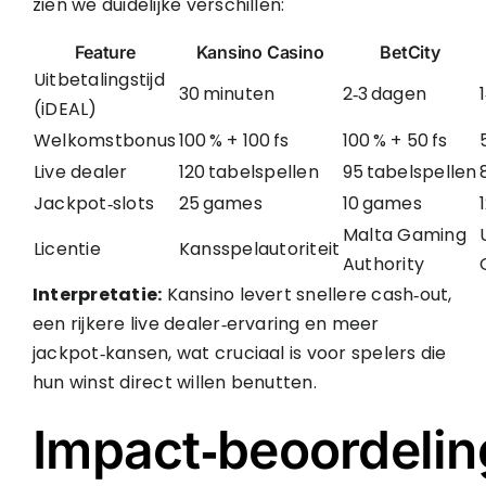
zien we duidelijke verschillen:
Feature
Kansino Casino
BetCity
Uitbetalingstijd
30 minuten
2‑3 dagen
(iDEAL)
Welkomstbonus
100 % + 100 fs
100 % + 50 fs
Live dealer
120 tabelspellen
95 tabelspellen
Jackpot‑slots
25 games
10 games
Malta Gaming
Licentie
Kansspelautoriteit
Authority
Interpretatie:
Kansino levert snellere cash‑out,
een rijkere live dealer‑ervaring en meer
jackpot‑kansen, wat cruciaal is voor spelers die
hun winst direct willen benutten.
Impact‑beoordelin