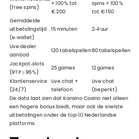
+ 100 % tot
spins + 100 %
(free spins)
€ 200
tot € 150
Gemiddelde
uitbetalingstijd
15 minuten
2‑4 uur
(e‑wallet)
Live dealer
120 tabelspellen
80 tabelspellen
aanbod
Jackpot‑slots
25 games
12 games
(RTP ≥ 96 %)
Klantenservice
Live chat +
Live chat
(24/7)
telefoon
(beperkt)
De data laat zien dat Kansino Casino niet alleen
een hogere bonus biedt, maar ook de snelste
uitbetalingen onder de top‑10 Nederlandse
platforms.