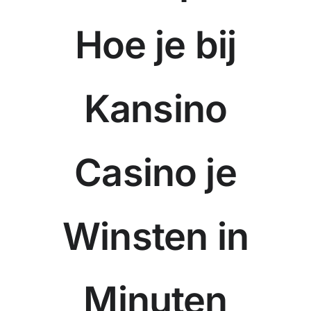
Hoe je bij
Kansino
Casino je
Winsten in
Minuten