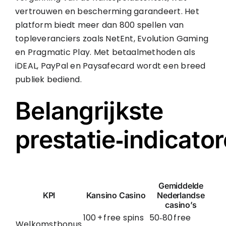
vertrouwen en bescherming garandeert. Het
platform biedt meer dan 800 spellen van
topleveranciers zoals NetEnt, Evolution Gaming
en Pragmatic Play. Met betaalmethoden als
iDEAL, PayPal en Paysafecard wordt een breed
publiek bediend.
Belangrijkste
prestatie‑indicato
Gemiddelde
KPI
Kansino Casino
Nederlandse
casino’s
100 + free spins
50‑80 free
Welkomstbonus