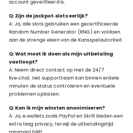
account geverifieerd is.
Q: Zijn de jackpot‑slots eerlijk?
A: Ja, alle slots gebruiken een gecertificeerde
Random Number Generator (RNG) en voldoen
aan de strenge eisen van de Kansspelautoriteit.
Q: Wat moet ik doen als mijn uitbetaling
vastloopt?
A: Neem direct contact op met de 24/7
live‑chat. Het supportteam kan binnen enkele
minuten de status controleren en eventuele
problemen oplossen.
Q: Kan ik mijn winsten anonimiseren?
A: Ja, e‑wallets zoals PayPal en Skrill bieden een
extra laag privacy, terwijl de uitbetalingstijd
minimaal blijft.