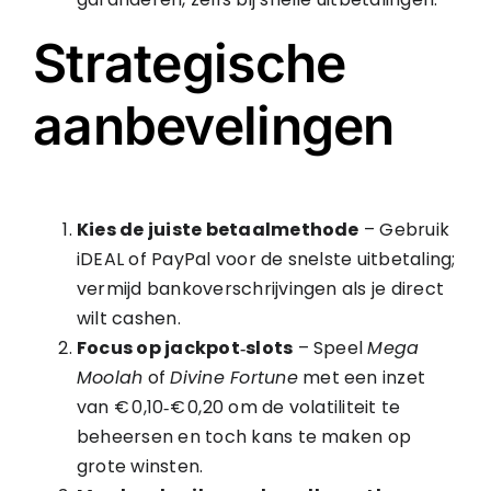
Strategische
aanbevelingen
Kies de juiste betaalmethode
– Gebruik
iDEAL of PayPal voor de snelste uitbetaling;
vermijd bankoverschrijvingen als je direct
wilt cashen.
Focus op jackpot‑slots
– Speel
Mega
Moolah
of
Divine Fortune
met een inzet
van € 0,10‑€ 0,20 om de volatiliteit te
beheersen en toch kans te maken op
grote winsten.