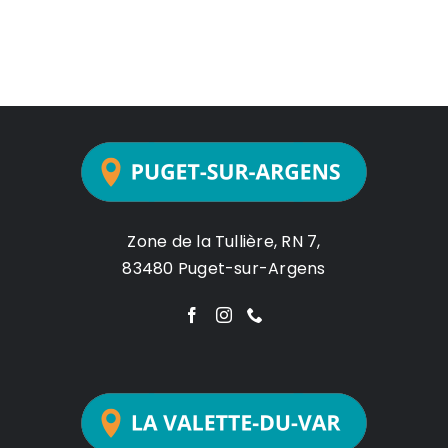
Zone de la Tullière, RN 7,
83480 Puget-sur-Argens