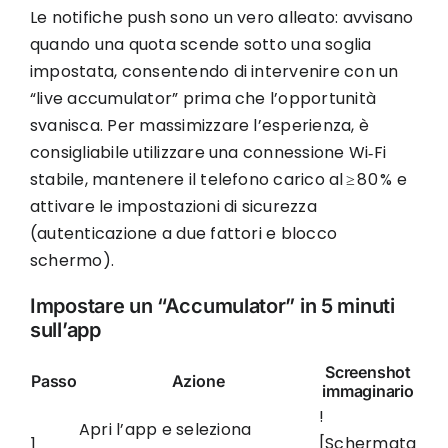
Le notifiche push sono un vero alleato: avvisano
quando una quota scende sotto una soglia
impostata, consentendo di intervenire con un
“live accumulator” prima che l’opportunità
svanisca. Per massimizzare l’esperienza, è
consigliabile utilizzare una connessione Wi‑Fi
stabile, mantenere il telefono carico al ≥ 80 % e
attivare le impostazioni di sicurezza
(autenticazione a due fattori e blocco
schermo).
Impostare un “Accumulator” in 5 minuti
sull’app
Screenshot
Passo
Azione
immaginario
!
Apri l’app e seleziona
1
[Schermata