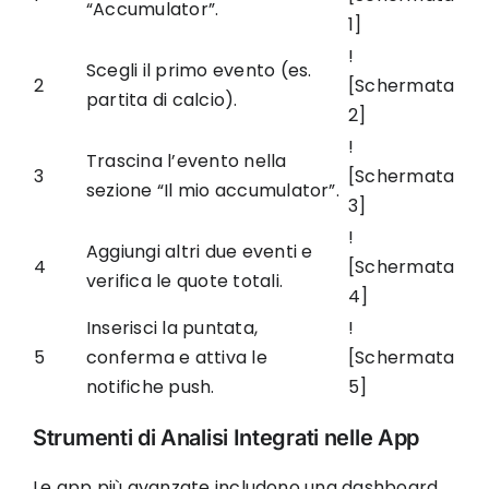
“Accumulator”.
1]
!
Scegli il primo evento (es.
2
[Schermata
partita di calcio).
2]
!
Trascina l’evento nella
3
[Schermata
sezione “Il mio accumulator”.
3]
!
Aggiungi altri due eventi e
4
[Schermata
verifica le quote totali.
4]
Inserisci la puntata,
!
5
conferma e attiva le
[Schermata
notifiche push.
5]
Strumenti di Analisi Integrati nelle App
Le app più avanzate includono una dashboard