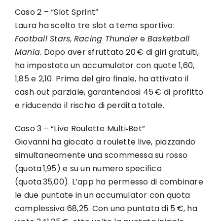
Caso 2 – “Slot Sprint”
Laura ha scelto tre slot a tema sportivo:
Football Stars
,
Racing Thunder
e
Basketball
Mania
. Dopo aver sfruttato 20 € di giri gratuiti,
ha impostato un accumulator con quote 1,60,
1,85 e 2,10. Prima del giro finale, ha attivato il
cash‑out parziale, garantendosi 45 € di profitto
e riducendo il rischio di perdita totale.
Caso 3 – “Live Roulette Multi‑Bet”
Giovanni ha giocato a roulette live, piazzando
simultaneamente una scommessa su rosso
(quota 1,95) e su un numero specifico
(quota 35,00). L’app ha permesso di combinare
le due puntate in un accumulator con quota
complessiva 68,25. Con una puntata di 5 €, ha