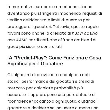
Le normative europee e americane stanno
diventando più stringenti, imponendo requisiti di
verifica dell’identità e limiti di puntata per
proteggere i giocatori. Tuttavia, queste regole
favoriscono anche la crescita di
nuovi casino
non AAMS
certificati, che offrono ambienti di
gioco più sicuri e controllati.
IA “Predict‑Play”: Come Funziona e Cosa
Significa per il Giocatore
Gli algoritmi di previsione raccolgono dati
storici, performance dei giocatori e trend di
mercato per calcolare probabilità più
accurate. L’app propone una percentuale di
“confidence” accanto a ogni quota, aiutando il
giocatore a decidere se includere o meno una