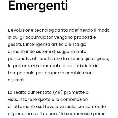
Emergenti
L’evoluzione tecnologica sta ridefinendo il modo
in cui gli accumulator vengono proposti e
gestiti. L’intelligenza artificiale sta già
alimentando sistemi di suggerimento
personalizzati: analizzano la cronologia di gioco,
le preferenze di mercato e le statistiche in
tempo reale per proporre combinazioni
ottimali.
La realtà aumentata (AR) promette di
visualizzare le quote e le combinazioni
direttamente sul tavolo virtuale, consentendo
al giocatore di “toccare” le scommesse prima