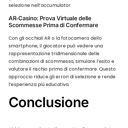
selezione nell’accumulator.
AR‑Casino: Prova Virtuale delle
Scommesse Prima di Confermare
Con gli occhiali AR o la fotocamera dello
smartphone, il giocatore può vedere una
rappresentazione tridimensionale delle
combinazioni di scommessa, simulare l’esito e
valutare il rischio prima di confermare. Questo
approccio riduce gli errori di selezione e rende
l’esperienza più educativa.
Conclusione