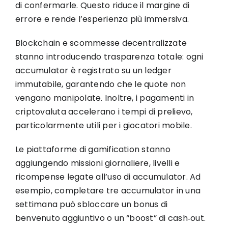
di confermarle. Questo riduce il margine di
errore e rende l’esperienza più immersiva.
Blockchain e scommesse decentralizzate
stanno introducendo trasparenza totale: ogni
accumulator è registrato su un ledger
immutabile, garantendo che le quote non
vengano manipolate. Inoltre, i pagamenti in
criptovaluta accelerano i tempi di prelievo,
particolarmente utili per i giocatori mobile.
Le piattaforme di gamification stanno
aggiungendo missioni giornaliere, livelli e
ricompense legate all’uso di accumulator. Ad
esempio, completare tre accumulator in una
settimana può sbloccare un bonus di
benvenuto aggiuntivo o un “boost” di cash‑out.