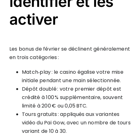
identifier et les
activer
Les bonus de février se déclinent généralement
en trois catégories :
Match‑play : le casino égalise votre mise
initiale pendant une main sélectionnée.
Dépôt doublé : votre premier dépôt est
crédité à 100 % supplémentaire, souvent
limité à 200 € ou 0,05 BTC.
Tours gratuits : appliqués aux variantes
vidéo du Pai Gow, avec un nombre de tours
variant de 10 à 30.