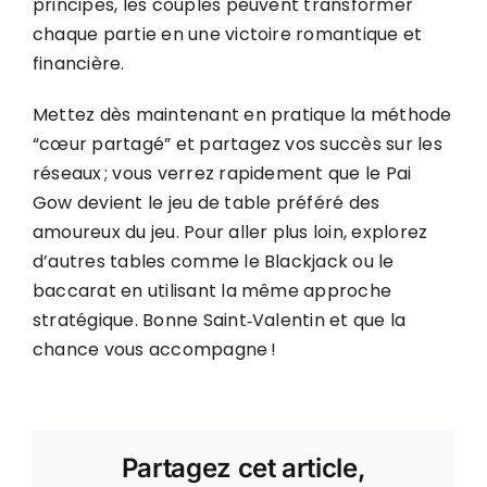
principes, les couples peuvent transformer
chaque partie en une victoire romantique et
financière.
Mettez dès maintenant en pratique la méthode
“cœur partagé” et partagez vos succès sur les
réseaux ; vous verrez rapidement que le Pai
Gow devient le jeu de table préféré des
amoureux du jeu. Pour aller plus loin, explorez
d’autres tables comme le Blackjack ou le
baccarat en utilisant la même approche
stratégique. Bonne Saint‑Valentin et que la
chance vous accompagne !
Partagez cet article,