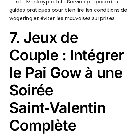
Le site Monkeypox Info Service propose des
guides pratiques pour bien lire les conditions de
wagering et éviter les mauvaises surprises.
7. Jeux de
Couple : Intégrer
le Pai Gow à une
Soirée
Saint‑Valentin
Complète