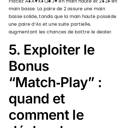
Placez A♠ A♥ K♦ Q♣ J♥ en main haute et 2♠ 2♦ en
main basse. La paire de 2 assure une main
basse solide, tandis que la main haute possède
une paire d’As et une suite partielle,
augmentant les chances de battre le dealer.
5. Exploiter le
Bonus
“Match‑Play” :
quand et
comment le