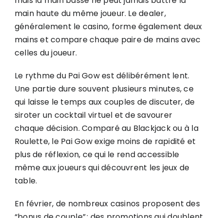
mais la main basse ne peut jamais battre la
main haute du même joueur. Le dealer,
généralement le casino, forme également deux
mains et compare chaque paire de mains avec
celles du joueur.
Le rythme du Pai Gow est délibérément lent.
Une partie dure souvent plusieurs minutes, ce
qui laisse le temps aux couples de discuter, de
siroter un cocktail virtuel et de savourer
chaque décision. Comparé au Blackjack ou à la
Roulette, le Pai Gow exige moins de rapidité et
plus de réflexion, ce qui le rend accessible
même aux joueurs qui découvrent les jeux de
table.
En février, de nombreux casinos proposent des
“bonus de couple” : des promotions qui doublent