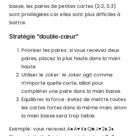
basse, les paires de petites cartes (2‑2, 3‑3)
sont privilégiées car elles sont plus difficiles à
battre.
Stratégie “double‑cœur”
Prioriser les paires : si vous recevez deux
paires, placez la plus haute dans la main
haute.
Utiliser le Joker : le Joker agit comme
n’importe quelle carte, idéal pour
compléter une paire dans la main basse.
Équilibrer la force : évitez de mettre toutes
les cartes fortes dans la même main, sinon
la main basse sera trop faible.
Exemple : vous recevez A♠ A♥ K♦ Q♣ J♥ 2♠ 2♦.