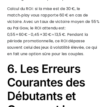
Calcul du ROI : si la mise est de 30 €, le
match‑play vous rapporte 60 € en cas de
victoire. Avec un taux de victoire moyen de 55 %
au Pai Gow, le ROI attendu est :
0,55 × 60 € − 0,45 × 30 € ≈ 13,5 €. Pendant la
période promotionnelle, ce ROI dépasse
souvent celui des jeux à volatilité élevée, ce qui
en fait une option sûre pour les couples.
6. Les Erreurs
Courantes des
Débutants et