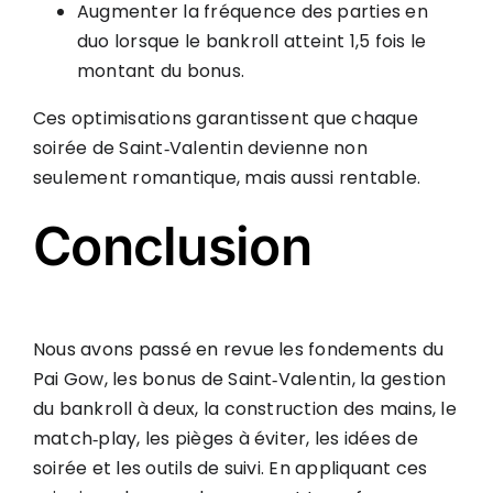
Augmenter la fréquence des parties en
duo lorsque le bankroll atteint 1,5 fois le
montant du bonus.
Ces optimisations garantissent que chaque
soirée de Saint‑Valentin devienne non
seulement romantique, mais aussi rentable.
Conclusion
Nous avons passé en revue les fondements du
Pai Gow, les bonus de Saint‑Valentin, la gestion
du bankroll à deux, la construction des mains, le
match‑play, les pièges à éviter, les idées de
soirée et les outils de suivi. En appliquant ces