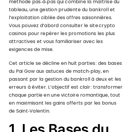
méthode pas‑à‑pas qui combine la maîtrise du
tableau, une gestion prudente du bankroll et
l’exploitation ciblée des offres saisonnières.
Vous pouvez d’abord consulter le site
crypto
casinos
pour repérer les promotions les plus
attractives et vous familiariser avec les
exigences de mise.
Cet article se décline en huit parties : des bases
du Pai Gow aux astuces de match‑play, en
passant par la gestion du bankroll à deux et les
erreurs à éviter. L’objectif est clair : transformer
chaque partie en une victoire romantique, tout
en maximisant les gains offerts par les bonus
de Saint‑Valentin.
1. Les Bases du