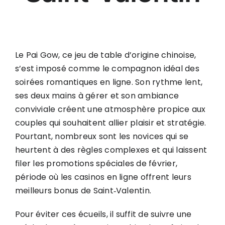
Le Pai Gow, ce jeu de table d’origine chinoise,
s’est imposé comme le compagnon idéal des
soirées romantiques en ligne. Son rythme lent,
ses deux mains à gérer et son ambiance
conviviale créent une atmosphère propice aux
couples qui souhaitent allier plaisir et stratégie.
Pourtant, nombreux sont les novices qui se
heurtent à des règles complexes et qui laissent
filer les promotions spéciales de février,
période où les casinos en ligne offrent leurs
meilleurs bonus de Saint‑Valentin.
Pour éviter ces écueils, il suffit de suivre une