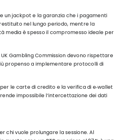
pire un jackpot e la garanzia che i pagamenti
restituito nel lungo periodo, mentre la
lità media è spesso il compromesso ideale per
ity o UK Gambling Commission devono rispettare
più propenso a implementare protocolli di
er le carte di credito e la verifica di e‑wallet
e rende impossibile l’intercettazione dei dati
per chi vuole prolungare la sessione. Al