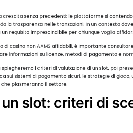
una crescita senza precedenti: le piattaforme si contend
ando la trasparenza nelle transazioni. In un contesto do
a un requisito imprescindibile per chiunque voglia affidar
 o di casino non AAMS affidabili, è importante consultare 
vare informazioni su licenze, metodi di pagamento e norm
 spiegheremo i criteri di valutazione di un slot, poi prese
a sui sistemi di pagamento sicuri, le strategie di gioco,
re che plasmeranno il settore.
un slot: criteri di sc