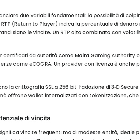
lanciare due variabili fondamentali: la possibilità di col
il RTP (Return to Player) indica la percentuale di denaro 
andi siano le vincite. Un RTP alto combinato con volati
rovider certificati da autorità come Malta Gaming Author
età terze come eCOGRA. Un provider con licenza è anche 
no la crittografia SSL a 256 bit, l’adozione di 3‑D Secure p
asinò offrono wallet internalizzati con tokenizzazione, ch
tenziale di vincita
 significa vincite frequenti ma di modeste entità, ideale 