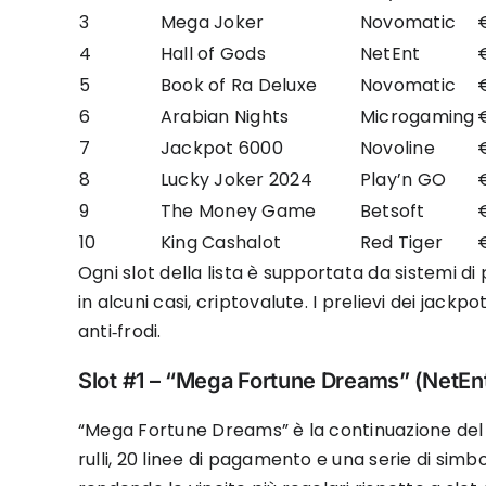
3
Mega Joker
Novomatic
4
Hall of Gods
NetEnt
5
Book of Ra Deluxe
Novomatic
6
Arabian Nights
Microgaming
7
Jackpot 6000
Novoline
8
Lucky Joker 2024
Play’n GO
9
The Money Game
Betsoft
10
King Cashalot
Red Tiger
Ogni slot della lista è supportata da sistemi d
in alcuni casi, criptovalute. I prelievi dei jac
anti‑frodi.
Slot #1 – “Mega Fortune Dreams” (NetEn
“Mega Fortune Dreams” è la continuazione del c
rulli, 20 linee di pagamento e una serie di simb