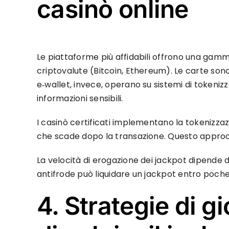
casinò online
Le piattaforme più affidabili offrono una gamma 
criptovalute (Bitcoin, Ethereum). Le carte son
e‑wallet, invece, operano su sistemi di tokenizz
informazioni sensibili.
I casinò certificati implementano la tokenizzaz
che scade dopo la transazione. Questo approccio
La velocità di erogazione dei jackpot dipende d
antifrode può liquidare un jackpot entro poche
4. Strategie di g