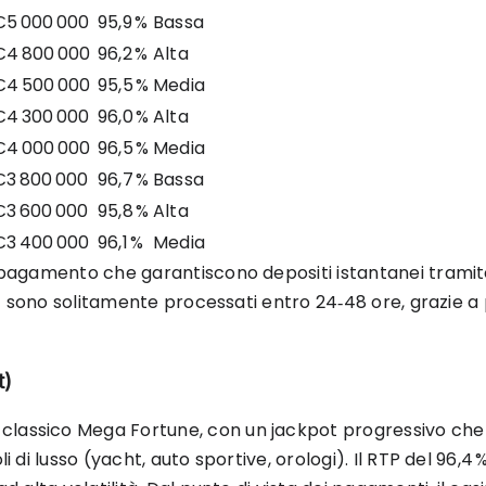
€5 000 000
95,9 %
Bassa
€4 800 000
96,2 %
Alta
€4 500 000
95,5 %
Media
€4 300 000
96,0 %
Alta
€4 000 000
96,5 %
Media
€3 800 000
96,7 %
Bassa
€3 600 000
95,8 %
Alta
€3 400 000
96,1 %
Media
i pagamento che garantiscono depositi istantanei tramite
kpot sono solitamente processati entro 24‑48 ore, grazie 
t)
lassico Mega Fortune, con un jackpot progressivo che ha 
oli di lusso (yacht, auto sportive, orologi). Il RTP del 96