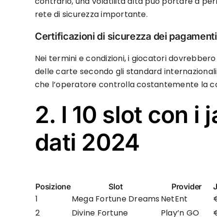
contrario, una volatilità alta può portare a peri
rete di sicurezza importante.
Certificazioni di sicurezza dei pagamenti
Nei termini e condizioni, i giocatori dovrebbero
delle carte secondo gli standard internazionali
che l’operatore controlla costantemente la co
2. I 10 slot con i
dati 2024
Posizione
Slot
Provider
1
Mega Fortune Dreams
NetEnt
2
Divine Fortune
Play’n GO