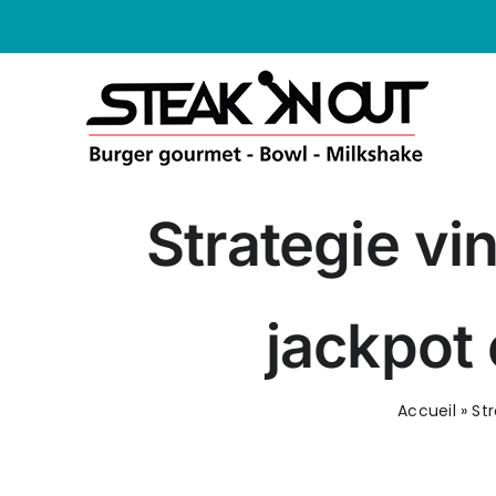
Passer
au
contenu
Strategie vin
jackpot
Accueil
»
Str