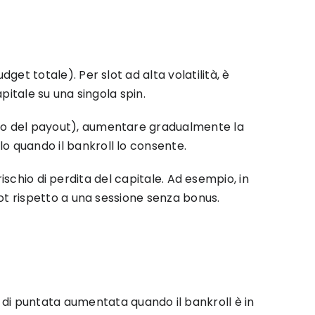
dget totale). Per slot ad alta volatilità, è
apitale su una singola spin.
edio del payout), aumentare gradualmente la
lo quando il bankroll lo consente.
il rischio di perdita del capitale. Ad esempio, in
kpot rispetto a una sessione senza bonus.
i di puntata aumentata quando il bankroll è in