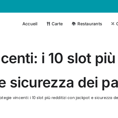
Accueil
Carte
Restaurants
centi: i 10 slot più
 e sicurezza dei p
ategie vincenti: i 10 slot più redditizi con jackpot e sicurezza 