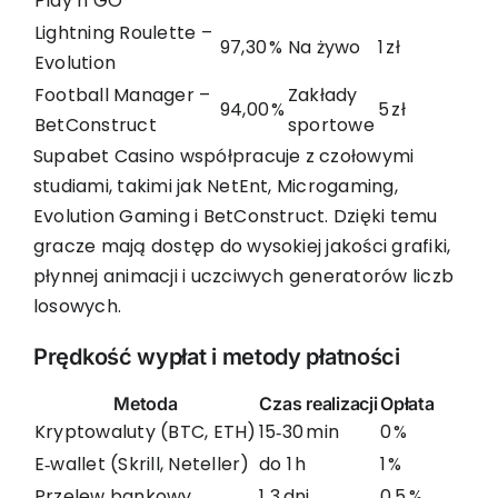
Play’n GO
Lightning Roulette –
97,30 %
Na żywo
1 zł
Evolution
Football Manager –
Zakłady
94,00 %
5 zł
BetConstruct
sportowe
Supabet Casino współpracuje z czołowymi
studiami, takimi jak NetEnt, Microgaming,
Evolution Gaming i BetConstruct. Dzięki temu
gracze mają dostęp do wysokiej jakości grafiki,
płynnej animacji i uczciwych generatorów liczb
losowych.
Prędkość wypłat i metody płatności
Metoda
Czas realizacji
Opłata
Kryptowaluty (BTC, ETH)
15‑30 min
0 %
E‑wallet (Skrill, Neteller)
do 1 h
1 %
Przelew bankowy
1‑3 dni
0,5 %