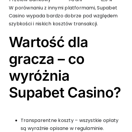
W porównaniu z innymi platformami, Supabet
Casino wypada bardzo dobrze pod względem
szybkości i niskich kosztów transakcji.
Wartość dla
gracza – co
wyróżnia
Supabet Casino?
Transparentne koszty – wszystkie opłaty
są wyraźnie opisane w regulaminie.