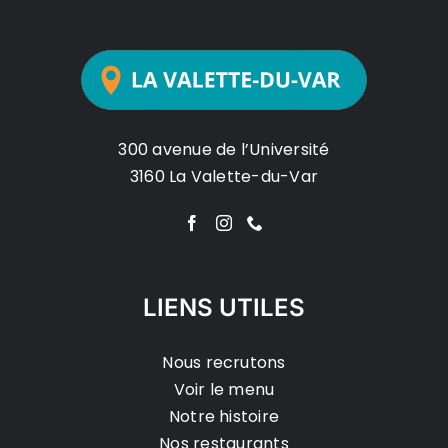
300 avenue de l’Université
3160 La Valette-du-Var
LIENS UTILES
Nous recrutons
Voir le menu
Notre histoire
Nos restaurants