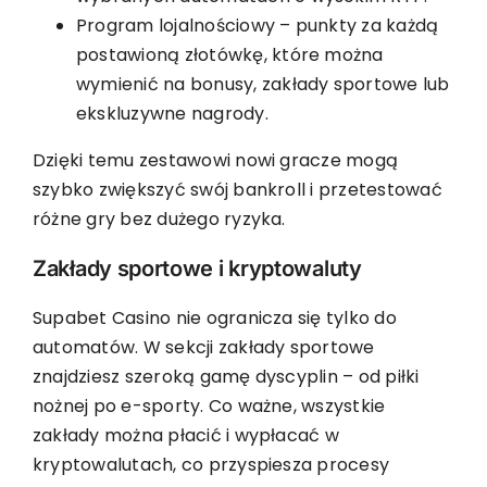
Program lojalnościowy – punkty za każdą
postawioną złotówkę, które można
wymienić na bonusy, zakłady sportowe lub
ekskluzywne nagrody.
Dzięki temu zestawowi nowi gracze mogą
szybko zwiększyć swój bankroll i przetestować
różne gry bez dużego ryzyka.
Zakłady sportowe i kryptowaluty
Supabet Casino nie ogranicza się tylko do
automatów. W sekcji zakłady sportowe
znajdziesz szeroką gamę dyscyplin – od piłki
nożnej po e-sporty. Co ważne, wszystkie
zakłady można płacić i wypłacać w
kryptowalutach, co przyspiesza procesy