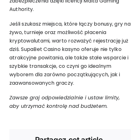
zabezpieczenia dzięki licencji Malta Gaming
Authority.
Jeśli szukasz miejsca, które łączy bonusy, gry na
żywo, turnieje oraz możliwość płacenia
kryptowalutami, warto rozważyć rejestrację już
dziś.
SupaBet Casino kasyno
oferuje nie tylko
atrakcyjne powitania, ale także stałe wsparcie i
szybkie transakcje, co czyni go idealnym
wyborem dla zarówno początkujących, jak i
zaawansowanych graczy.
Zawsze graj odpowiedzialnie i ustaw limity,
aby utrzymać kontrolę nad budżetem.
Partagez cet article,