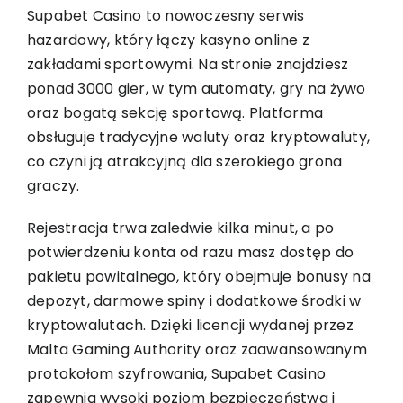
Supabet Casino to nowoczesny serwis
hazardowy, który łączy kasyno online z
zakładami sportowymi. Na stronie znajdziesz
ponad 3000 gier, w tym automaty, gry na żywo
oraz bogatą sekcję sportową. Platforma
obsługuje tradycyjne waluty oraz kryptowaluty,
co czyni ją atrakcyjną dla szerokiego grona
graczy.
Rejestracja trwa zaledwie kilka minut, a po
potwierdzeniu konta od razu masz dostęp do
pakietu powitalnego, który obejmuje bonusy na
depozyt, darmowe spiny i dodatkowe środki w
kryptowalutach. Dzięki licencji wydanej przez
Malta Gaming Authority oraz zaawansowanym
protokołom szyfrowania, Supabet Casino
zapewnia wysoki poziom bezpieczeństwa i