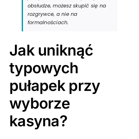
obsłudze, możesz skupić się na
rozgrywce, a nie na
formalnościach.
Jak uniknąć
typowych
pułapek przy
wyborze
kasyna?