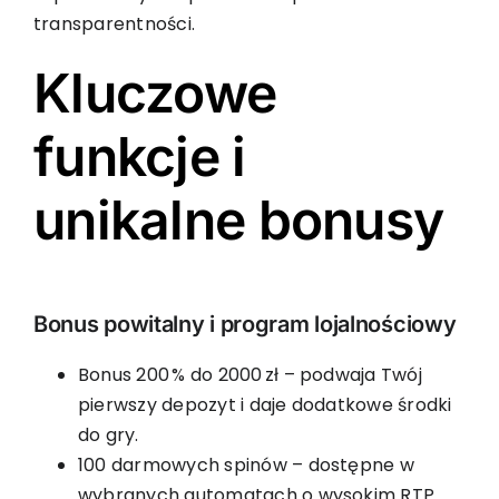
transparentności.
Kluczowe
funkcje i
unikalne bonusy
Bonus powitalny i program lojalnościowy
Bonus 200 % do 2000 zł – podwaja Twój
pierwszy depozyt i daje dodatkowe środki
do gry.
100 darmowych spinów – dostępne w
wybranych automatach o wysokim RTP.