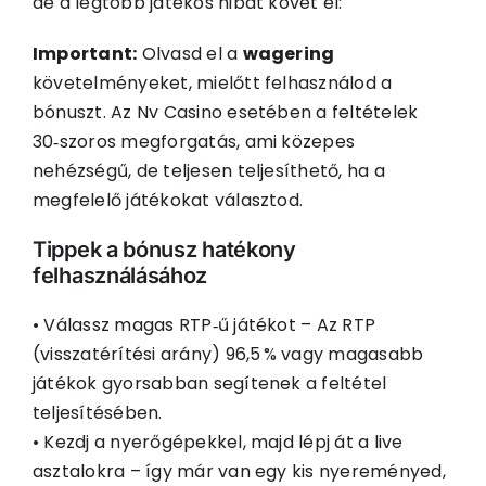
de a legtöbb játékos hibát követ el:
Important:
Olvasd el a
wagering
követelményeket, mielőtt felhasználod a
bónuszt. Az Nv Casino esetében a feltételek
30‑szoros megforgatás, ami közepes
nehézségű, de teljesen teljesíthető, ha a
megfelelő játékokat választod.
Tippek a bónusz hatékony
felhasználásához
• Válassz magas RTP‑ű játékot – Az RTP
(visszatérítési arány) 96,5 % vagy magasabb
játékok gyorsabban segítenek a feltétel
teljesítésében.
• Kezdj a nyerőgépekkel, majd lépj át a live
asztalokra – így már van egy kis nyereményed,