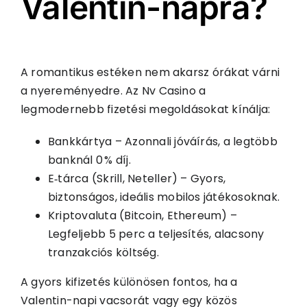
Valentin-napra?
A romantikus estéken nem akarsz órákat várni
a nyereményedre. Az Nv Casino a
legmodernebb fizetési megoldásokat kínálja:
Bankkártya – Azonnali jóváírás, a legtöbb
banknál 0 % díj.
E‑tárca (Skrill, Neteller) – Gyors,
biztonságos, ideális mobilos játékosoknak.
Kriptovaluta (Bitcoin, Ethereum) –
Legfeljebb 5 perc a teljesítés, alacsony
tranzakciós költség.
A gyors kifizetés különösen fontos, ha a
Valentin-napi vacsorát vagy egy közös