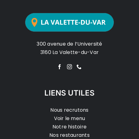
300 avenue de l’Université
3160 La Valette-du-Var
LIENS UTILES
Nous recrutons
Voir le menu
Notre histoire
Nos restaurants