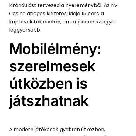
kirándulást tervezed a nyereményből. Az Nv
Casino átlagos kifizetési ideje 15 perc a
kriptovaluták esetén, ami a piacon az egyik
leggyorsabb.
Mobilélmény:
szerelmesek
útközben is
játszhatnak
A modern játékosok gyakran útközben,