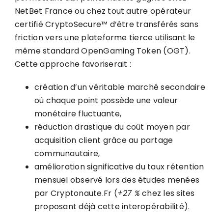
NetBet France ou chez tout autre opérateur
certifié CryptoSecure™ d’être transférés sans
friction vers une plateforme tierce utilisant le
même standard OpenGaming Token (OGT).
Cette approche favoriserait :
création d’un véritable marché secondaire
où chaque point possède une valeur
monétaire fluctuante,
réduction drastique du coût moyen par
acquisition client grâce au partage
communautaire,
amélioration significative du taux rétention
mensuel observé lors des études menées
par Cryptonaute.Fr (
+27 %
chez les sites
proposant déjà cette interopérabilité).