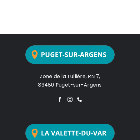
Zone de la Tullière, RN 7,
83480 Puget-sur-Argens