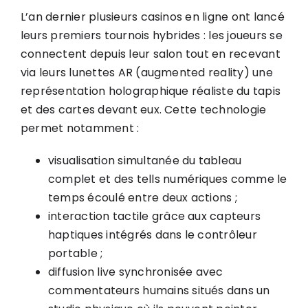
L’an dernier plusieurs casinos en ligne ont lancé
leurs premiers tournois hybrides : les joueurs se
connectent depuis leur salon tout en recevant
via leurs lunettes AR (augmented reality) une
représentation holographique réaliste du tapis
et des cartes devant eux. Cette technologie
permet notamment :
visualisation simultanée du tableau
complet et des tells numériques comme le
temps écoulé entre deux actions ;
interaction tactile grâce aux capteurs
haptiques intégrés dans le contrôleur
portable ;
diffusion live synchronisée avec
commentateurs humains situés dans un