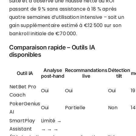
Suite et a observé une hausse nette du ROI
passant de 9 % sans assistance à 18 % après
quatre semaines d’utilisation intensive – soit un
gain supplémentaire estimé à €12 500 sur son
bankroll initiale de €70 000.
Comparaison rapide – Outils IA
disponibles
Analyse
Recommandations
Détection
Outil IA
m
post‑hand
live
tilt
NetBet Pro
Oui
Oui
Oui
19
Coach
PokerGenius
Oui
Partielle
Non
14
AI
SmartPlay
Limité →
Assistant
→ → →