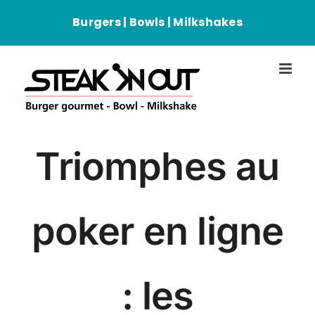
Passer
Burgers | Bowls | Milkshakes
au
contenu
Triomphes au
poker en ligne
: les