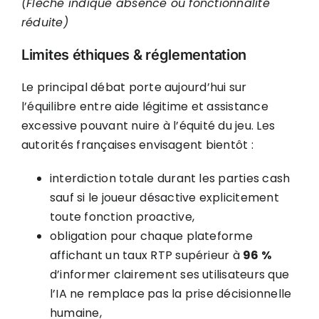
(Flèche indique absence ou fonctionnalité
réduite)
Limites éthiques & réglementation
Le principal débat porte aujourd’hui sur
l’équilibre entre aide légitime et assistance
excessive pouvant nuire à l’équité du jeu. Les
autorités françaises envisagent bientôt :
interdiction totale durant les parties cash
sauf si le joueur désactive explicitement
toute fonction proactive,
obligation pour chaque plateforme
affichant un taux RTP supérieur à
96 %
d’informer clairement ses utilisateurs que
l’IA ne remplace pas la prise décisionnelle
humaine,