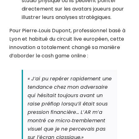
studio physique où ils peuvent pointer
directement sur les avatars joueurs pour
illustrer leurs analyses stratégiques.
Pour Pierre‑Louis Dupont, professionnel basé à
Lyon et habitué du circuit live européen, cette
innovation a totalement changé sa manière
d’aborder le cash game online :
« J’ai pu repérer rapidement une
tendance chez mon adversaire
qui hésitait toujours avant un
raise préflop lorsqu’il était sous
pression financière… L’AR m’a
montré ce micro‑tremblement
visuel que je ne percevais pas
sur l’écran classique.»