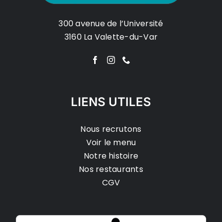
300 avenue de l’Université
3160 La Valette-du-Var
LIENS UTILES
Nous recrutons
Voir le menu
Notre histoire
Nos restaurants
CGV