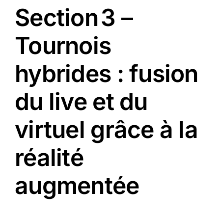
Section 3 –
Tournois
hybrides : fusion
du live et du
virtuel grâce à la
réalité
augmentée