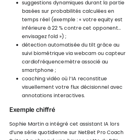
suggestions dynamiques durant la partie
basées sur probabilités calculées en
temps réel (exemple : « votre equity est
inférieure à 22 % contre cet opponent…
envisagez fold ») ;
détection automatisée du tilt grâce au
suivi biométrique via webcam ou capteur
cardiofréquencemètre associé au
smartphone ;
coaching vidéo où l’IA reconstitue
visuellement votre flux décisionnel avec
annotations interactives.
Exemple chiffré
Sophie Martin a intégré cet assistant IA lors
d’une série quotidienne sur NetBet Pro Coach