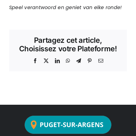
Speel verantwoord en geniet van elke ronde!
Partagez cet article,
Choisissez votre Plateforme!
Facebook
X
LinkedIn
WhatsApp
Telegram
Pinterest
Email