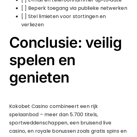
[ ] Beperk toegang via publieke netwerken
[ ] Stel limieten voor stortingen en
verliezen
Conclusie: veilig
spelen en
genieten
Kokobet Casino combineert een rijk
spelaanbod – meer dan 5.700 titels,
sportweddenschappen, een bruisend live
casino, en royale bonussen zoals gratis spins en