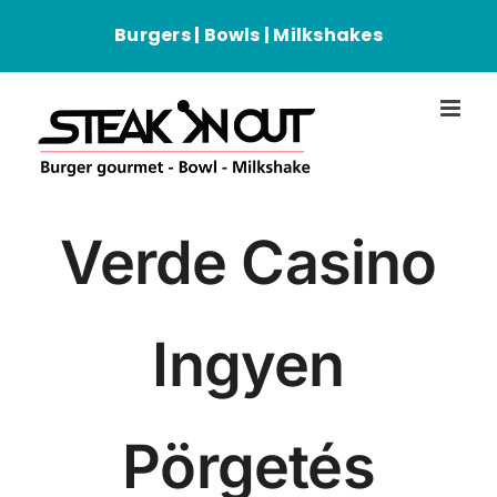
Passer
Burgers | Bowls | Milkshakes
au
contenu
Verde Casino
Ingyen
Pörgetés