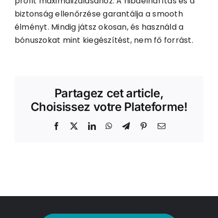
profit maximalizálásához. A hibaelhárítás és a
biztonság ellenőrzése garantálja a smooth
élményt. Mindig játsz okosan, és használd a
bónuszokat mint kiegészítést, nem fő forrást.
Partagez cet article,
Choisissez votre Plateforme!
Facebook
X
LinkedIn
WhatsApp
Telegram
Pinterest
Email