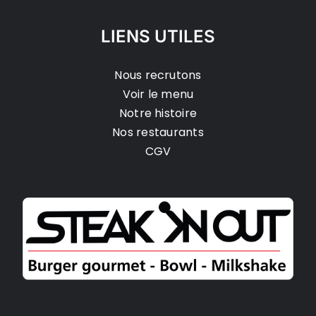
LIENS UTILES
Nous recrutons
Voir le menu
Notre histoire
Nos restaurants
CGV