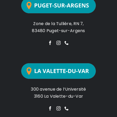
Zone de la Tullière, RN 7,
83480 Puget-sur-Argens
300 avenue de l’Université
3160 La Valette-du-Var