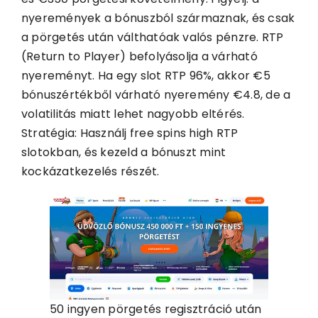
nyeremények a bónuszból származnak, és csak
a pörgetés után válthatóak valós pénzre. RTP
(Return to Player) befolyásolja a várható
nyereményt. Ha egy slot RTP 96%, akkor €5
bónuszértékből várható nyeremény €4.8, de a
volatilitás miatt lehet nagyobb eltérés.
Stratégia: Használj free spins high RTP
slotokban, és kezeld a bónuszt mint
kockázatkezelés részét.
50 ingyen pörgetés regisztráció után