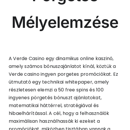
Mélyelemzése
A Verde Casino egy dinamikus online kaszinó,
amely számos bónuszajánlatot kínál, köztük a
Verde casino ingyen porgetes
promóciókat. Ez
útmutató egy technikai whitepaper, amely
részletesen elemzi a 50 free spins és 100
ingyenes pörgetés bónuszt ajánlatokat,
matematikai háttérrel, stratégiával és
hibaelhárítással. A cél, hogy a felhasználók
maximálisan használhassák ki ezeket a
promóciókat, miközben tisztában vannak a