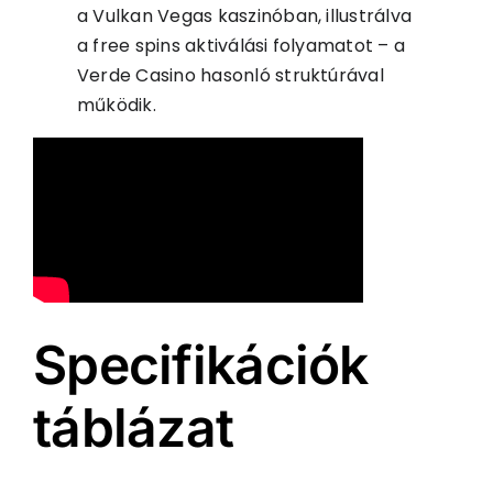
a Vulkan Vegas kaszinóban, illustrálva
a free spins aktiválási folyamatot – a
Verde Casino hasonló struktúrával
működik.
Specifikációk
táblázat