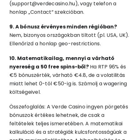
(support@verdecasino.hu), vagy telefon a
honlap „Contact” szekcióban.
9. A bónusz érvényes minden régióban?
Nem, bizonyos országokban tiltott (pl. USA, UK).
Ellenőrizd a honlap geo-restrictions.
10. Matematikailag, mennyi a várható
nyereség a 50 free spins-ből?
Ha RTP 96% és
€5 bónuszérték, várható €4.8, de a volatilitás
miatt lehet 0-tól €50-ig is. Számolj a wagering
költségeivel.
Összefoglalás: A Verde Casino ingyen pörgetés
bónuszok értékes lehetnek, de csak a
feltételek teljes ismeretében. A matematikai
kalkuláció és a stratégiák kulcsfontosságúak a