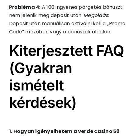
Probléma 4:
A 100 ingyenes pörgetés bónuszt
nem jelenik meg deposit után.
Megoldás:
Deposit után manuálisan aktiválni kell a „Promo
Code” mezőben vagy a bónuszok oldalon.
Kiterjesztett FAQ
(Gyakran
ismételt
kérdések)
1. Hogyan igényelhetem a verde casino 50