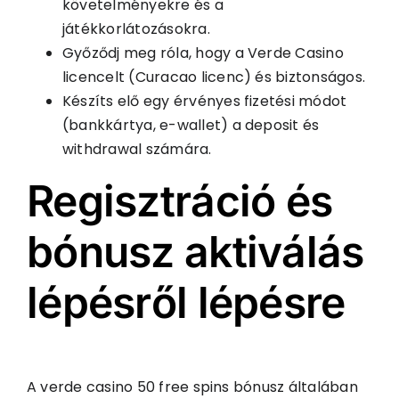
követelményekre és a
játékkorlátozásokra.
Győződj meg róla, hogy a Verde Casino
licencelt (Curacao licenc) és biztonságos.
Készíts elő egy érvényes fizetési módot
(bankkártya, e-wallet) a deposit és
withdrawal számára.
Regisztráció és
bónusz aktiválás
lépésről lépésre
A verde casino 50 free spins bónusz általában