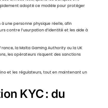
 rapidement adopté ce modèle pour protéger
n à une personne physique réelle, afin
s contre l’usurpation d’identité et les aide à
n France, la Malta Gaming Authority ou la UK
ons, les opérateurs risquent des sanctions
asino et les régulateurs, tout en maintenant un
tion KYC : du