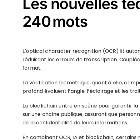
Les nouvelles te
240 mots
L’optical character recognition (OCR) lit auto
réduisant les erreurs de transcription. Couplée à
format.
La vérification biométrique, quant à elle, co
profond évaluent l’angle, l’éclairage et les trai
La blockchain entre en scène pour garantir l
sur une chaîne publique, assurant que personne
de la confidentialité de leurs informations.
En combinant OCR, IA et blockchain, certains 