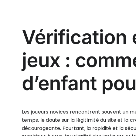
Vérification 
jeux : comme
d’enfant pou
Les joueurs novices rencontrent souvent un mur
temps, le doute sur la légitimité du site et la
décourageante. Pourtant, la rapidité et la sécur