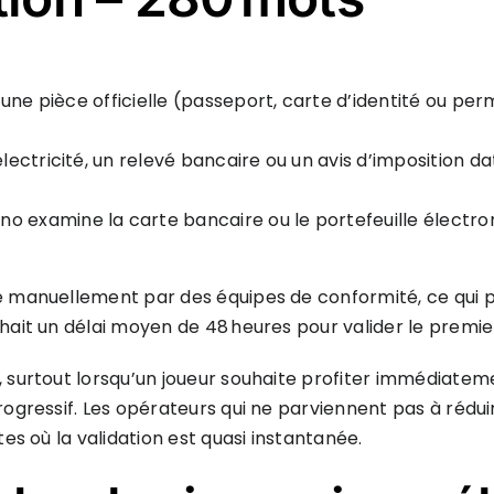
r une pièce officielle (passeport, carte d’identité ou per
électricité, un relevé bancaire ou un avis d’imposition d
examine la carte bancaire ou le portefeuille électroniqu
e manuellement par des équipes de conformité, ce qui po
hait un délai moyen de 48 heures pour valider le premie
 surtout lorsqu’un joueur souhaite profiter immédiateme
rogressif. Les opérateurs qui ne parviennent pas à rédui
es où la validation est quasi instantanée.