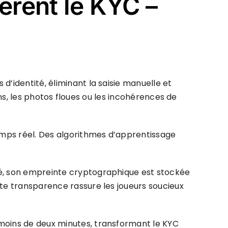
èrent le KYC –
’identité, éliminant la saisie manuelle et
ions, les photos floues ou les incohérences de
temps réel. Des algorithmes d’apprentissage
né, son empreinte cryptographique est stockée
tte transparence rassure les joueurs soucieux
 moins de deux minutes, transformant le KYC