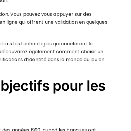
part.
ription. Vous pouvez vous appuyer sur des
 en ligne qui offrent une validation en quelques
tons les technologies qui accélèrent le
us découvrirez également comment choisir un
ifications d’identité dans le monde du jeu en
bjectifs pour les
t des années 1990, quand les banques ont