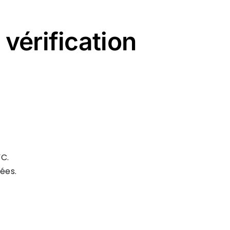
vérification
YC.
ées.