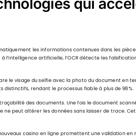
chnologies qui accél
matiquement les informations contenues dans les pièces d
 l’intelligence artificielle, l’OCR détecte les falsificat
mpare le visage du selfie avec la photo du document en 
ts distinctifs, rendant le processus fiable à plus de 98 %.
a traçabilité des documents. Une fois le document scan
 ne peut altérer les données sans laisser de trace. Ce
nouveaux casino en ligne promettent une validation en