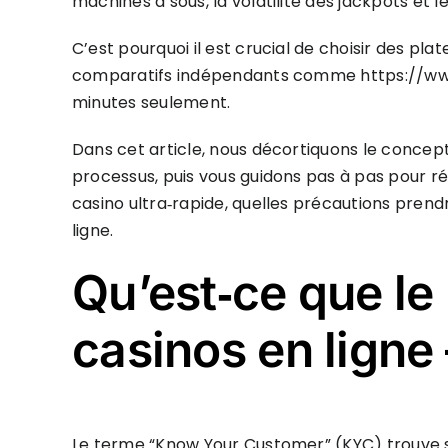
machines à sous, la volatilité des jackpots et 
C’est pourquoi il est crucial de choisir des pla
comparatifs indépendants comme
https://ww
minutes seulement.
Dans cet article, nous décortiquons le concept
processus, puis vous guidons pas à pas pour r
casino ultra‑rapide, quelles précautions prendr
ligne.
Qu’est‑ce que le 
casinos en ligne
Le terme “Know Your Customer” (KYC) trouve s