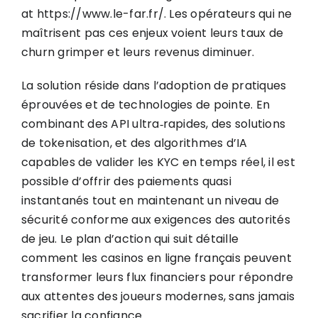
at
https://www.le-far.fr/
. Les opérateurs qui ne
maîtrisent pas ces enjeux voient leurs taux de
churn grimper et leurs revenus diminuer.
La solution réside dans l’adoption de pratiques
éprouvées et de technologies de pointe. En
combinant des API ultra‑rapides, des solutions
de tokenisation, et des algorithmes d’IA
capables de valider les KYC en temps réel, il est
possible d’offrir des paiements quasi
instantanés tout en maintenant un niveau de
sécurité conforme aux exigences des autorités
de jeu. Le plan d’action qui suit détaille
comment les casinos en ligne français peuvent
transformer leurs flux financiers pour répondre
aux attentes des joueurs modernes, sans jamais
sacrifier la confiance.