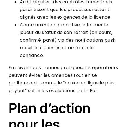
Audit régulier : des contrôles trimestriels
garantissent que les processus restent
alignés avec les exigences de la licence.
Communication proactive : informer le
joueur du statut de son retrait (en cours,
confirmé, payé) via des notifications push
réduit les plaintes et améliore la
confiance.
En suivant ces bonnes pratiques, les opérateurs
peuvent éviter les amendes tout en se
positionnant comme le “casino en ligne le plus
payant” selon les évaluations de Le Far.
Plan d’action
pour les