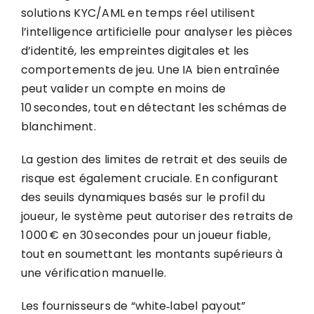
solutions KYC/AML en temps réel utilisent
l’intelligence artificielle pour analyser les pièces
d’identité, les empreintes digitales et les
comportements de jeu. Une IA bien entraînée
peut valider un compte en moins de
10 secondes, tout en détectant les schémas de
blanchiment.
La gestion des limites de retrait et des seuils de
risque est également cruciale. En configurant
des seuils dynamiques basés sur le profil du
joueur, le système peut autoriser des retraits de
1 000 € en 30 secondes pour un joueur fiable,
tout en soumettant les montants supérieurs à
une vérification manuelle.
Les fournisseurs de “white‑label payout”