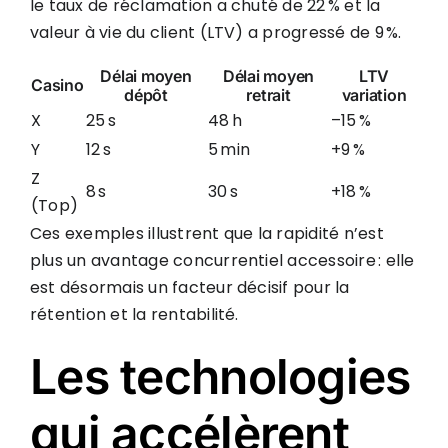
le taux de réclamation a chuté de 22 % et la
valeur à vie du client (LTV) a progressé de 9 %.
Délai moyen
Délai moyen
LTV
Casino
dépôt
retrait
variation
X
25 s
48 h
–15 %
Y
12 s
5 min
+9 %
Z
8 s
30 s
+18 %
(Top)
Ces exemples illustrent que la rapidité n’est
plus un avantage concurrentiel accessoire : elle
est désormais un facteur décisif pour la
rétention et la rentabilité.
Les technologies
qui accélèrent