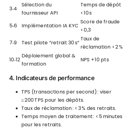
Sélection du
Temps de dépôt
3‑4
fournisseur API
< 10 s
Score de fraude
5‑6
Implémentation IA KYC
< 0,3
Taux de
7‑9
Test pilote “retrait 30 s”
réclamation < 2 %
Déploiement global &
10‑12
NPS + 10 pts
formation
4. Indicateurs de performance
TPS (transactions per second) : viser
≥ 200 TPS pour les dépôts.
Taux de réclamation : < 3 % des retraits.
Temps moyen de traitement : < 5 minutes
pour les retraits.