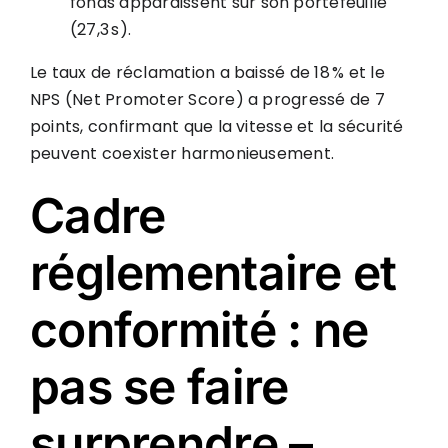
fonds apparaissent sur son portefeuille
(27,3 s).
Le taux de réclamation a baissé de 18 % et le
NPS (Net Promoter Score) a progressé de 7
points, confirmant que la vitesse et la sécurité
peuvent coexister harmonieusement.
Cadre
réglementaire et
conformité : ne
pas se faire
surprendre –