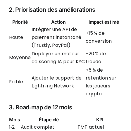
2. Priorisation des améliorations
Priorité
Action
Impact estimé
Intégrer une API de
+15 % de
Haute
paiement instantané
conversion
(Trustly, PayPal)
Déployer un moteur
–20 % de
Moyenne
de scoring IA pour KYC
fraude
+5 % de
Ajouter le support de
rétention sur
Faible
Lightning Network
les joueurs
crypto
3. Road‑map de 12 mois
Mois
Étape clé
KPI
1‑2
Audit complet
TMT actuel