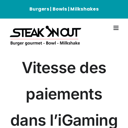
Passer
Burgers | Bowls | Milkshakes
au
contenu
Vitesse des
paiements
dans l’iGaming