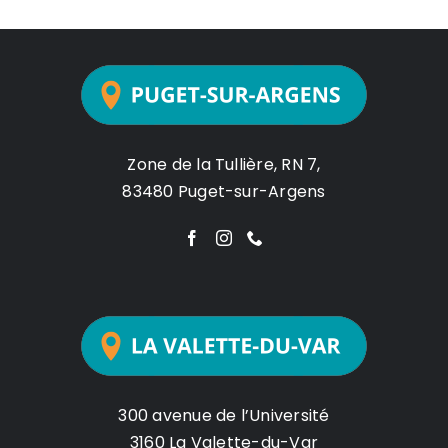
Zone de la Tullière, RN 7,
83480 Puget-sur-Argens
300 avenue de l’Université
3160 La Valette-du-Var