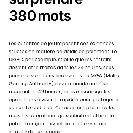
380 mots
Les autorités de jeu imposent des exigences
strictes en matière de délais de paiement. Le
UKGC, par exemple, stipule que les retraits
doivent être traités dans les 24 heures, sous
peine de sanctions financières. La MGA (Malta
Gaming Authority) recommande un délai
maximal de 48 heures, mais encourage les
opérateurs à viser la rapidité pour protéger le
joueur. Le cadre de Curacao est plus souple,
mais les opérateurs qui souhaitent attirer le
public français doivent se conformer aux
standards européens.