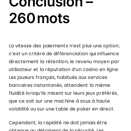
Conclusion –
260 mots
La vitesse des paiements n’est plus une option ;
c’est un critère de différenciation qui influence
directement la rétention, le revenu moyen par
utilisateur et la réputation d’un casino en ligne.
Les joueurs français, habitués aux services
bancaires instantanés, attendent la même
fluidité lorsqu’ils misent sur leurs jeux préférés,
que ce soit sur une machine à sous à haute
volatilité ou sur une table de poker en direct.
Cependant, la rapidité ne doit jamais être
obtenue au détriment de la sécurité. Les