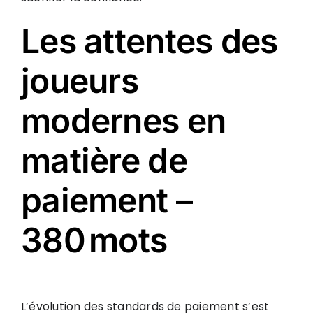
Les attentes des
joueurs
modernes en
matière de
paiement –
380 mots
L’évolution des standards de paiement s’est