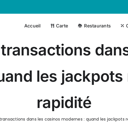
Accueil
Carte
Restaurants
 transactions dans
and les jackpots 
rapidité
transactions dans les casinos modernes : quand les jackpots r