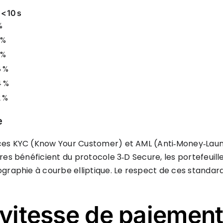
< 10 s
%
 %
 %
 %
 %
 %
e
ces KYC (Know Your Customer) et AML (Anti‑Money‑Laund
es bénéficient du protocole 3‑D Secure, les portefeuilles
graphie à courbe elliptique. Le respect de ces standards
a vitesse de paiement