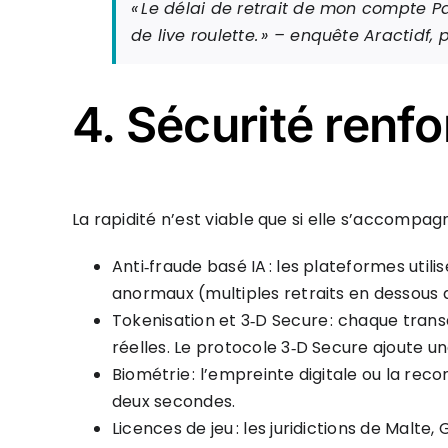
« Le délai de retrait de mon compte Pa
de live roulette. » – enquête Aractidf
4. Sécurité renfo
La rapidité n’est viable que si elle s’accompa
Anti‑fraude basé IA : les plateformes ut
anormaux (multiples retraits en dessous d
Tokenisation et 3‑D Secure : chaque tran
réelles. Le protocole 3‑D Secure ajoute 
Biométrie : l’empreinte digitale ou la rec
deux secondes.
Licences de jeu : les juridictions de Malt