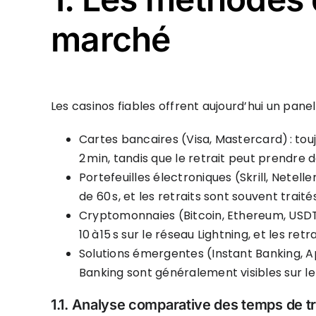
marché
Les casinos fiables offrent aujourd’hui un pa
Cartes bancaires (Visa, Mastercard) : touj
2 min, tandis que le retrait peut prendre de
Portefeuilles électroniques (Skrill, Netel
de 60 s, et les retraits sont souvent trai
Cryptomonnaies (Bitcoin, Ethereum, USDT)
10 à 15 s sur le réseau Lightning, et les r
Solutions émergentes (Instant Banking, Ap
Banking sont généralement visibles sur le 
1.1. Analyse comparative des temps de t