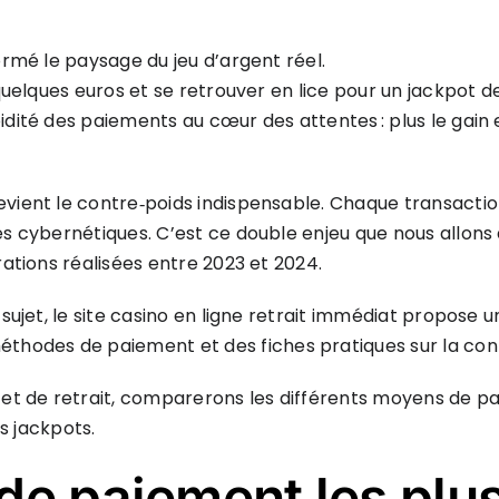
ormé le paysage du jeu d’argent réel.
quelques euros et se retrouver en lice pour un jackpot de 
idité des paiements au cœur des attentes : plus le gain 
vient le contre‑poids indispensable. Chaque transaction
es cybernétiques. C’est ce double enjeu que nous allons
rations réalisées entre 2023 et 2024.
ujet, le site
casino en ligne retrait immédiat
propose une
hodes de paiement et des fiches pratiques sur la con
 de retrait, comparerons les différents moyens de pai
os jackpots.
de paiement les plu