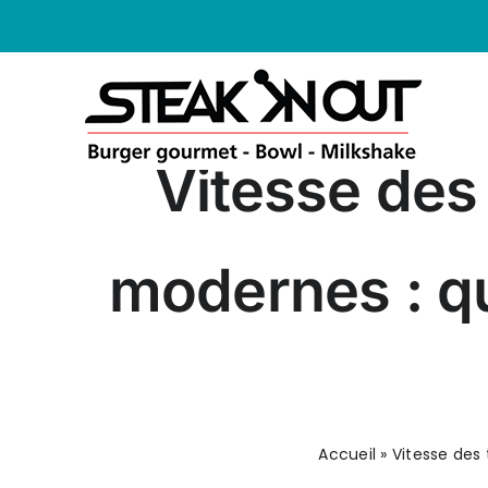
Passer
au
contenu
Vitesse des
modernes : qu
Accueil
»
Vitesse des 