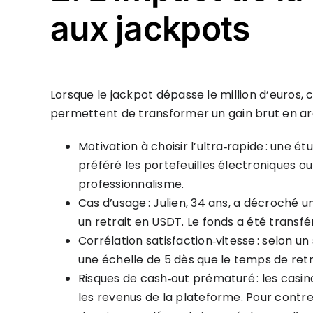
aux jackpots
Lorsque le jackpot dépasse le million d’euros,
permettent de transformer un gain brut en arge
Motivation à choisir l’ultra‑rapide : une 
préféré les portefeuilles électroniques o
professionnalisme.
Cas d’usage : Julien, 34 ans, a décroché u
un retrait en USDT. Le fonds a été transfé
Corrélation satisfaction‑vitesse : selon 
une échelle de 5 dès que le temps de retr
Risques de cash‑out prématuré : les casino
les revenus de la plateforme. Pour contrer