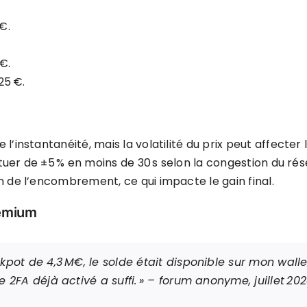
 €.
 €.
25 €.
’instantanéité, mais la volatilité du prix peut affecter 
ctuer de ±5 % en moins de 30 s selon la congestion du rés
 de l’encombrement, ce qui impacte le gain final.
remium
ckpot de 4,3 M€, le solde était disponible sur mon wal
e 2FA déjà activé a suffi. » – forum anonyme, juillet 20