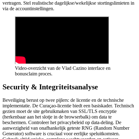
vertragen. Stel realistische dagelijkse/wekelijkse stortingslimieten in
via de accountinstellingen.
Video-overzicht van de Vlad Cazino interface en
bonusclaim proces.
Security & Integriteitsanalyse
Beveiliging berust op twee pijlers: de licentie en de technische
implementatie. De Curaçao-licentie biedt een basiskader. Technisch
gezien moet de site gebruikmaken van SSL/TLS encryptie
(herkenbaar aan het slotje in de browserbalk) om data te
beschermen. Controleer het privacybeleid op data-deling. De
aanwezigheid van onafhankelijk geteste RNG (Random Number
Generator) software is cruciaal voor eerlijke speluitkomsten.